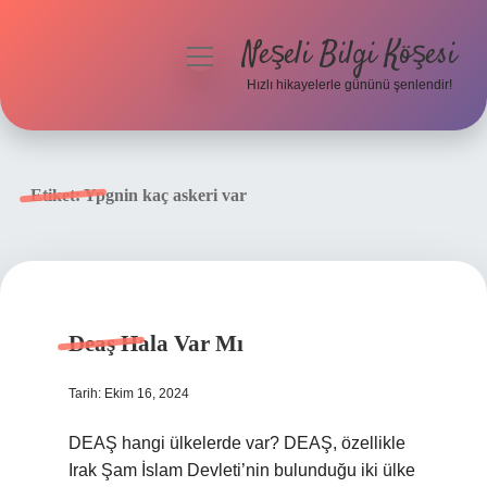
Neşeli Bilgi Köşesi
menüyü
aç
Hızlı hikayelerle gününü şenlendir!
Anasayfa
Gizlilik Politikası
Etiket:
Ypgnin kaç askeri var
Yasal Uyarı
Hakkımızda
Deaş Hala Var Mı
Tarih: Ekim 16, 2024
DEAŞ hangi ülkelerde var? DEAŞ, özellikle
Irak Şam İslam Devleti’nin bulunduğu iki ülke