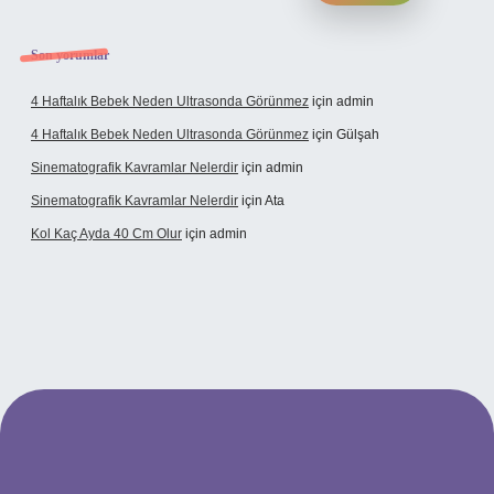
Son yorumlar
4 Haftalık Bebek Neden Ultrasonda Görünmez
için
admin
4 Haftalık Bebek Neden Ultrasonda Görünmez
için
Gülşah
Sinematografik Kavramlar Nelerdir
için
admin
Sinematografik Kavramlar Nelerdir
için
Ata
Kol Kaç Ayda 40 Cm Olur
için
admin
yz
betci
betci.bet
betci.co
betci.co