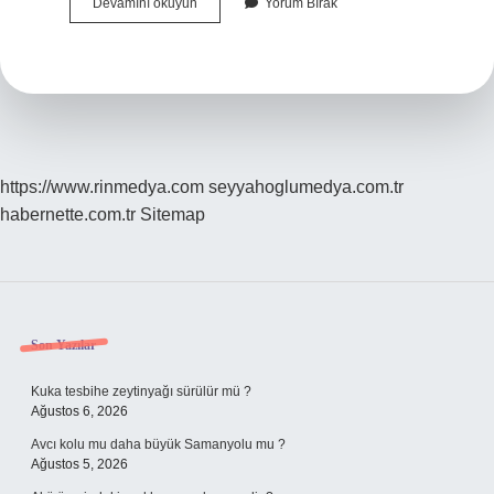
Deaş
Devamını okuyun
Yorum Bırak
Hala
Var
Mı
https://www.rinmedya.com
seyyahoglumedya.com.tr
habernette.com.tr
Sitemap
Sidebar
Son Yazılar
Kuka tesbihe zeytinyağı sürülür mü ?
Ağustos 6, 2026
Avcı kolu mu daha büyük Samanyolu mu ?
Ağustos 5, 2026