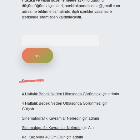
Hukuka ve yasal düzenlemelere aykırı olduğunu
düşündüğünüz içerikleri,
backlinkpanelicomtr@gmail.com
adresine bildirmeniz halinde, ilgili içerikler yasal süre
içerisinde sitemizden kaldırılacaktır.
Arama
Son yorumlar
4 Haftalık Bebek Neden Ultrasonda Görünmez
için
admin
4 Haftalık Bebek Neden Ultrasonda Görünmez
için
Gülşah
Sinematografik Kavramlar Nelerdir
için
admin
Sinematografik Kavramlar Nelerdir
için
Ata
Kol Kaç Ayda 40 Cm Olur
için
admin