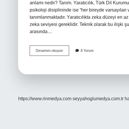
anlamı nedir? Tanım. Yaratıcılık, Türk Dil Kurum
psikoloji disiplininde ise “her bireyde varsayılan
tanımlanmaktadır. Yaratıcılıkta zeka düzeyi en az ka
zeka seviyesi gereklidir. Teknik olarak bu ilişki şu
arasında…
Zekâ
Devamını okuyun
8 Yorum
Ve
Yaratıcılık
Aynı
Anlama
Gelir
Mi
https://www.rinmedya.com
seyyahoglumedya.com.tr
ha