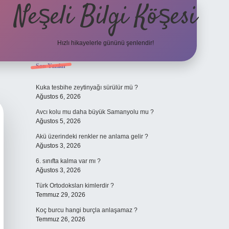
Neşeli Bilgi Köşesi
Hızlı hikayelerle gününü şenlendir!
Sidebar
Son Yazılar
et mobil giriş
en iyi bahis siteleri
vdcasino giriş
betexper.xyz
betci
b
Kuka tesbihe zeytinyağı sürülür mü ?
Ağustos 6, 2026
Avcı kolu mu daha büyük Samanyolu mu ?
Ağustos 5, 2026
Akü üzerindeki renkler ne anlama gelir ?
Ağustos 3, 2026
6. sınıfta kalma var mı ?
Ağustos 3, 2026
Türk Ortodoksları kimlerdir ?
Temmuz 29, 2026
Koç burcu hangi burçla anlaşamaz ?
Temmuz 26, 2026