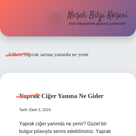
Neşeli Bilgi Köşesi
menüyü
aç
Hızlı hikayelerle gününü şenlendir!
Anasayfa
Gizlilik Politikası
Etiket:
Yaprak sarma yanında ne yenir
Yasal Uyarı
Hakkımızda
Yaprak Ciğer Yanına Ne Gider
Tarih: Ekim 3, 2024
Yaprak ciğer yanında ne yenir? Güzel bir
bulgur pilavıyla servis edebilirsiniz. Yaprak