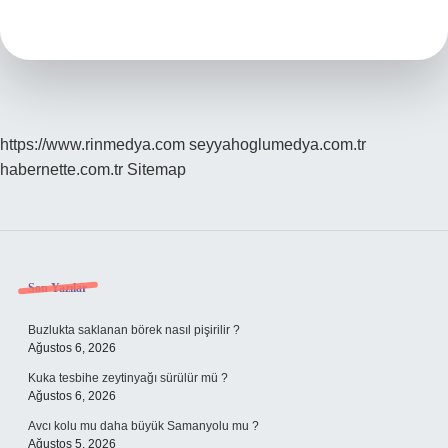
Yanına
Ne
Gider
https://www.rinmedya.com
seyyahoglumedya.com.tr
habernette.com.tr
Sitemap
Sidebar
Son Yazılar
Buzlukta saklanan börek nasıl pişirilir ?
Ağustos 6, 2026
Kuka tesbihe zeytinyağı sürülür mü ?
Ağustos 6, 2026
Avcı kolu mu daha büyük Samanyolu mu ?
Ağustos 5, 2026