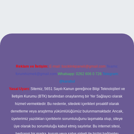
.xyz
betci
betci.bet
betci.co
betci.co
Reklam ve İletişim:
E-mail:
backlinkpaneli@gmail.com
Teams:
forumhizmeti@gmail.com
Whatsapp: 0262 606 0 726
Telegram:
@karabul
Yasal Uyarı:
Sitemiz, 5651 Sayılı Kanun gereğince Bilgi Teknolojileri ve
İletişim Kurumu (BTK) tarafından onaylanmış bir Yer Sağlayıcı olarak
hizmet vermektedir. Bu nedenle, sitedeki içerikleri proaktif olarak
denetleme veya araştırma yükümlülüğümüz bulunmamaktadır. Ancak,
üyelerimiz yazdıkları içeriklerin sorumluluğunu taşımakta olup, siteye
üye olarak bu sorumluluğu kabul etmiş sayılırlar. Bu internet sitesi,
herhangi bir marka, kurum veya şahıs şirketi ile hiçbir bağlantısı