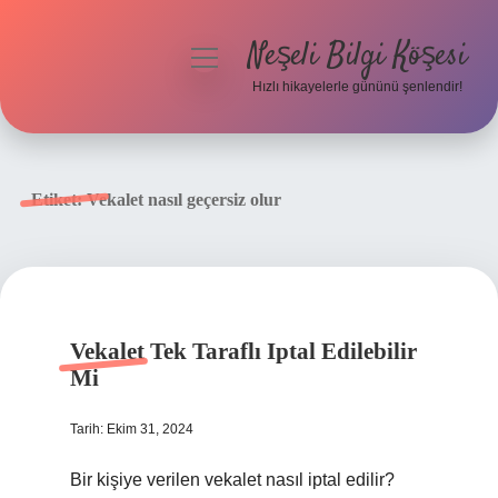
Neşeli Bilgi Köşesi
menüyü
aç
Hızlı hikayelerle gününü şenlendir!
Anasayfa
Gizlilik Politikası
Etiket:
Vekalet nasıl geçersiz olur
Yasal Uyarı
Hakkımızda
Vekalet Tek Taraflı Iptal Edilebilir
Mi
Tarih: Ekim 31, 2024
Bir kişiye verilen vekalet nasıl iptal edilir?