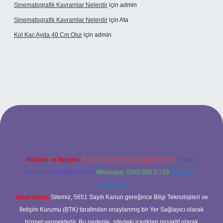
Sinematografik Kavramlar Nelerdir
için
admin
Sinematografik Kavramlar Nelerdir
için
Ata
Kol Kaç Ayda 40 Cm Olur
için
admin
.xyz
betci
betci.bet
betci.co
betci.co
Reklam ve İletişim:
E-mail:
backlinkpaneli@gmail.com
Teams:
forumhizmeti@gmail.com
Whatsapp: 0262 606 0 726
Telegram:
@karabul
Yasal Uyarı:
Sitemiz, 5651 Sayılı Kanun gereğince Bilgi Teknolojileri ve
İletişim Kurumu (BTK) tarafından onaylanmış bir Yer Sağlayıcı olarak
hizmet vermektedir. Bu nedenle, sitedeki içerikleri proaktif olarak