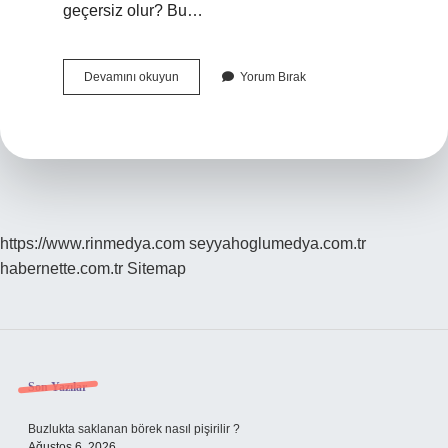
geçersiz olur? Bu…
Vekalet
Devamını okuyun
Yorum Bırak
Tek
Taraflı
Iptal
Edilebilir
Mi
https://www.rinmedya.com
seyyahoglumedya.com.tr
habernette.com.tr
Sitemap
Sidebar
Son Yazılar
Buzlukta saklanan börek nasıl pişirilir ?
Ağustos 6, 2026