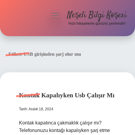
Neşeli Bilgi Köşesi
menüyü
aç
Hızlı hikayelerle gününü şenlendir!
Anasayfa
Gizlilik Politikası
Etiket:
USB girişinden şarj olur mu
Yasal Uyarı
Hakkımızda
Kontak Kapalıyken Usb Çalışır Mı
Tarih: Aralık 18, 2024
Kontak kapatınca çakmaklık çalışır mı?
Telefonunuzu kontağı kapalıyken şarj etme