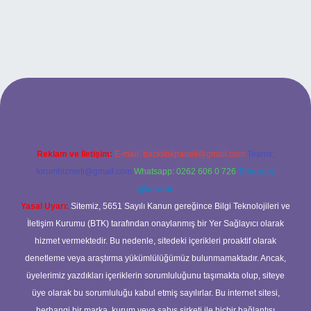
.xyz
betci
betci.bet
betci.co
betci.co
Reklam ve İletişim:
E-mail:
backlinkpaneli@gmail.com
Teams:
forumhizmeti@gmail.com
Whatsapp: 0262 606 0 726
Telegram:
@karabul
Yasal Uyarı:
Sitemiz, 5651 Sayılı Kanun gereğince Bilgi Teknolojileri ve
İletişim Kurumu (BTK) tarafından onaylanmış bir Yer Sağlayıcı olarak
hizmet vermektedir. Bu nedenle, sitedeki içerikleri proaktif olarak
denetleme veya araştırma yükümlülüğümüz bulunmamaktadır. Ancak,
üyelerimiz yazdıkları içeriklerin sorumluluğunu taşımakta olup, siteye
üye olarak bu sorumluluğu kabul etmiş sayılırlar. Bu internet sitesi,
herhangi bir marka, kurum veya şahıs şirketi ile hiçbir bağlantısı