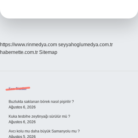
Usb
Çalışır
Mı
https://www.rinmedya.com
seyyahoglumedya.com.tr
habernette.com.tr
Sitemap
Sidebar
Son Yazılar
Buzlukta saklanan börek nasıl pişirilir ?
Ağustos 6, 2026
Kuka tesbihe zeytinyağı sürülür mü ?
Ağustos 6, 2026
Avcı kolu mu daha büyük Samanyolu mu ?
Ağustos 5, 2026