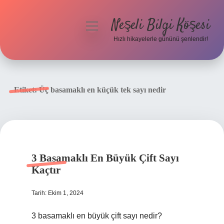
Neşeli Bilgi Köşesi
menüyü
aç
Hızlı hikayelerle gününü şenlendir!
Anasayfa
Gizlilik Politikası
Etiket:
Üç basamaklı en küçük tek sayı nedir
Yasal Uyarı
Hakkımızda
3 Basamaklı En Büyük Çift Sayı
Kaçtır
Tarih: Ekim 1, 2024
3 basamaklı en büyük çift sayı nedir?