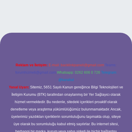
.xyz
betci
betci.bet
betci.co
betci.co
Reklam ve İletişim:
E-mail:
backlinkpaneli@gmail.com
Teams:
forumhizmeti@gmail.com
Whatsapp: 0262 606 0 726
Telegram:
@karabul
Yasal Uyarı:
Sitemiz, 5651 Sayılı Kanun gereğince Bilgi Teknolojileri ve
İletişim Kurumu (BTK) tarafından onaylanmış bir Yer Sağlayıcı olarak
hizmet vermektedir. Bu nedenle, sitedeki içerikleri proaktif olarak
denetleme veya araştırma yükümlülüğümüz bulunmamaktadır. Ancak,
üyelerimiz yazdıkları içeriklerin sorumluluğunu taşımakta olup, siteye
üye olarak bu sorumluluğu kabul etmiş sayılırlar. Bu internet sitesi,
herhangi bir marka, kurum veya şahıs şirketi ile hiçbir bağlantısı