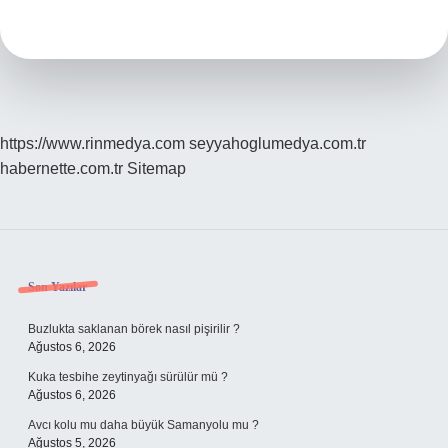
En
Büyük
Çift
Sayı
Kaçtır
https://www.rinmedya.com
seyyahoglumedya.com.tr
habernette.com.tr
Sitemap
Sidebar
Son Yazılar
Buzlukta saklanan börek nasıl pişirilir ?
Ağustos 6, 2026
Kuka tesbihe zeytinyağı sürülür mü ?
Ağustos 6, 2026
Avcı kolu mu daha büyük Samanyolu mu ?
Ağustos 5, 2026