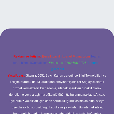
.xyz
betci
betci.bet
betci.co
betci.co
Reklam ve İletişim:
E-mail:
backlinkpaneli@gmail.com
Teams:
forumhizmeti@gmail.com
Whatsapp: 0262 606 0 726
Telegram:
@karabul
Yasal Uyarı:
Sitemiz, 5651 Sayılı Kanun gereğince Bilgi Teknolojileri ve
İletişim Kurumu (BTK) tarafından onaylanmış bir Yer Sağlayıcı olarak
hizmet vermektedir. Bu nedenle, sitedeki içerikleri proaktif olarak
denetleme veya araştırma yükümlülüğümüz bulunmamaktadır. Ancak,
üyelerimiz yazdıkları içeriklerin sorumluluğunu taşımakta olup, siteye
üye olarak bu sorumluluğu kabul etmiş sayılırlar. Bu internet sitesi,
herhangi bir marka, kurum veya şahıs şirketi ile hiçbir bağlantısı