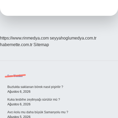
Toprak
Nasıl
Olmalı
https://www.rinmedya.com
seyyahoglumedya.com.tr
habernette.com.tr
Sitemap
Sidebar
Son Yazılar
Buzlukta saklanan börek nasıl pişirilir ?
Ağustos 6, 2026
Kuka tesbihe zeytinyağı sürülür mü ?
Ağustos 6, 2026
Avcı kolu mu daha büyük Samanyolu mu ?
Ağustos 5, 2026