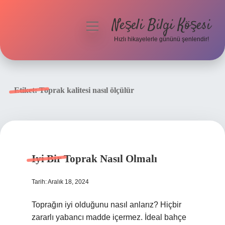
Neşeli Bilgi Köşesi
menüyü
aç
Hızlı hikayelerle gününü şenlendir!
Anasayfa
Gizlilik Politikası
Etiket:
Toprak kalitesi nasıl ölçülür
Yasal Uyarı
Hakkımızda
Iyi Bir Toprak Nasıl Olmalı
Tarih: Aralık 18, 2024
Toprağın iyi olduğunu nasıl anlarız? Hiçbir
zararlı yabancı madde içermez. İdeal bahçe