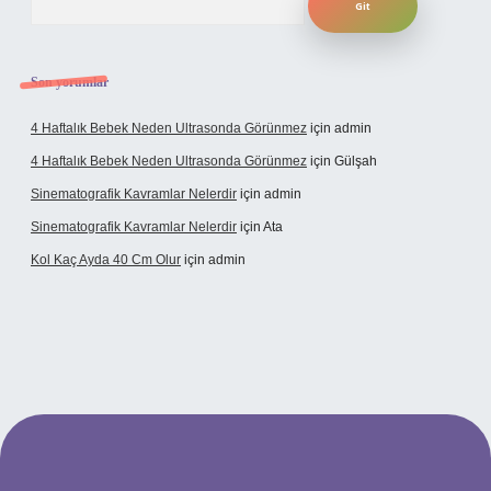
Son yorumlar
4 Haftalık Bebek Neden Ultrasonda Görünmez
için
admin
4 Haftalık Bebek Neden Ultrasonda Görünmez
için
Gülşah
Sinematografik Kavramlar Nelerdir
için
admin
Sinematografik Kavramlar Nelerdir
için
Ata
Kol Kaç Ayda 40 Cm Olur
için
admin
yz
betci
betci.bet
betci.co
betci.co