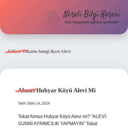
Neşeli Bilgi Köşesi
menüyü
aç
Hızlı hikayelerle gününü şenlendir!
Anasayfa
Gizlilik Politikası
Etiket:
Tokatın hangi ilçesi Alevi
Yasal Uyarı
Hakkımızda
Almus Hubyar Köyü Alevi Mi
Tarih: Ekim 14, 2024
Tokat Almus Hubyar Köyü Alevi mi? “ALEVİ-
SUNNİ AYRIMCILIK YAPMAYIN” Tokat