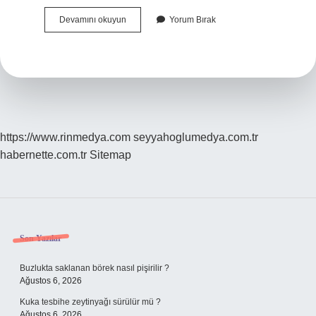
Almus
Devamını okuyun
Yorum Bırak
Hubyar
Köyü
Alevi
Mi
https://www.rinmedya.com
seyyahoglumedya.com.tr
habernette.com.tr
Sitemap
Sidebar
Son Yazılar
Buzlukta saklanan börek nasıl pişirilir ?
Ağustos 6, 2026
Kuka tesbihe zeytinyağı sürülür mü ?
Ağustos 6, 2026