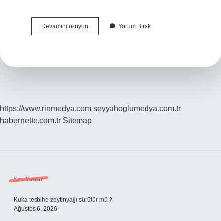
Solungaç
Devamını okuyun
Yorum Bırak
Nasıl
Çalışır
https://www.rinmedya.com
seyyahoglumedya.com.tr
habernette.com.tr
Sitemap
Sidebar
Son Yazılar
Kuka tesbihe zeytinyağı sürülür mü ?
Ağustos 6, 2026