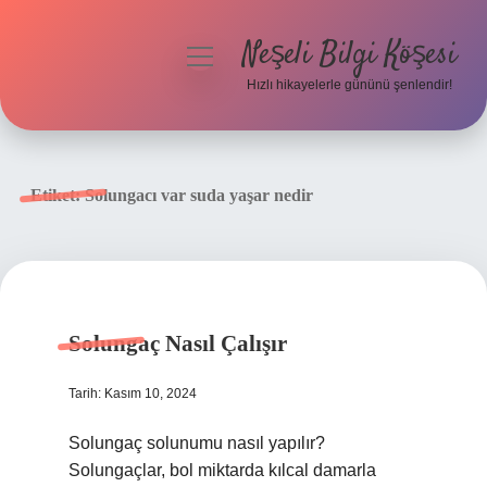
Neşeli Bilgi Köşesi
menüyü
aç
Hızlı hikayelerle gününü şenlendir!
Anasayfa
Gizlilik Politikası
Etiket:
Solungacı var suda yaşar nedir
Yasal Uyarı
Hakkımızda
Solungaç Nasıl Çalışır
Tarih: Kasım 10, 2024
Solungaç solunumu nasıl yapılır?
Solungaçlar, bol miktarda kılcal damarla