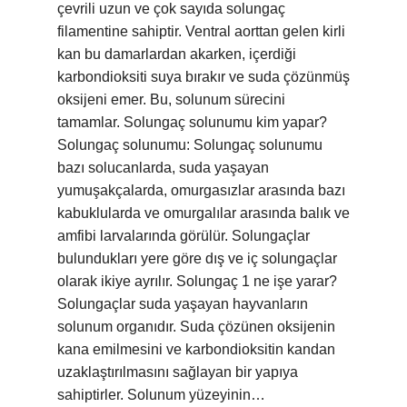
çevrili uzun ve çok sayıda solungaç
filamentine sahiptir. Ventral aorttan gelen kirli
kan bu damarlardan akarken, içerdiği
karbondioksiti suya bırakır ve suda çözünmüş
oksijeni emer. Bu, solunum sürecini
tamamlar. Solungaç solunumu kim yapar?
Solungaç solunumu: Solungaç solunumu
bazı solucanlarda, suda yaşayan
yumuşakçalarda, omurgasızlar arasında bazı
kabuklularda ve omurgalılar arasında balık ve
amfibi larvalarında görülür. Solungaçlar
bulundukları yere göre dış ve iç solungaçlar
olarak ikiye ayrılır. Solungaç 1 ne işe yarar?
Solungaçlar suda yaşayan hayvanların
solunum organıdır. Suda çözünen oksijenin
kana emilmesini ve karbondioksitin kandan
uzaklaştırılmasını sağlayan bir yapıya
sahiptirler. Solunum yüzeyinin…