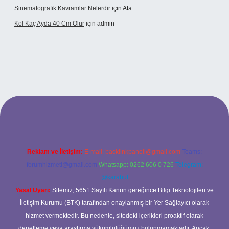
Sinematografik Kavramlar Nelerdir
için
Ata
Kol Kaç Ayda 40 Cm Olur
için
admin
.xyz
betci
betci.bet
betci.co
betci.co
Reklam ve İletişim:
E-mail:
backlinkpaneli@gmail.com
Teams:
forumhizmeti@gmail.com
Whatsapp: 0262 606 0 726
Telegram:
@karabul
Yasal Uyarı:
Sitemiz, 5651 Sayılı Kanun gereğince Bilgi Teknolojileri ve
İletişim Kurumu (BTK) tarafından onaylanmış bir Yer Sağlayıcı olarak
hizmet vermektedir. Bu nedenle, sitedeki içerikleri proaktif olarak
denetleme veya araştırma yükümlülüğümüz bulunmamaktadır. Ancak,