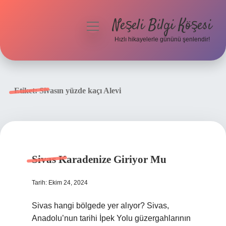
Neşeli Bilgi Köşesi
menüyü
aç
Hızlı hikayelerle gününü şenlendir!
Anasayfa
Gizlilik Politikası
Etiket:
Sivasın yüzde kaçı Alevi
Yasal Uyarı
Hakkımızda
Sivas Karadenize Giriyor Mu
Tarih: Ekim 24, 2024
Sivas hangi bölgede yer alıyor? Sivas,
Anadolu’nun tarihi İpek Yolu güzergahlarının