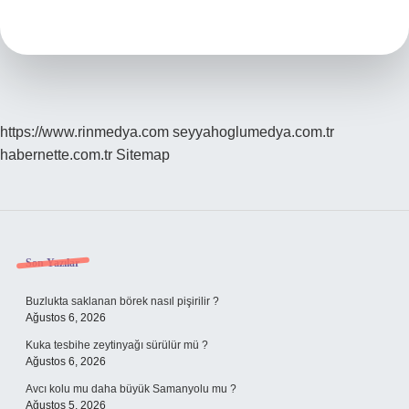
Giriyor
Mu
https://www.rinmedya.com
seyyahoglumedya.com.tr
habernette.com.tr
Sitemap
Sidebar
Son Yazılar
Buzlukta saklanan börek nasıl pişirilir ?
Ağustos 6, 2026
Kuka tesbihe zeytinyağı sürülür mü ?
Ağustos 6, 2026
Avcı kolu mu daha büyük Samanyolu mu ?
Ağustos 5, 2026