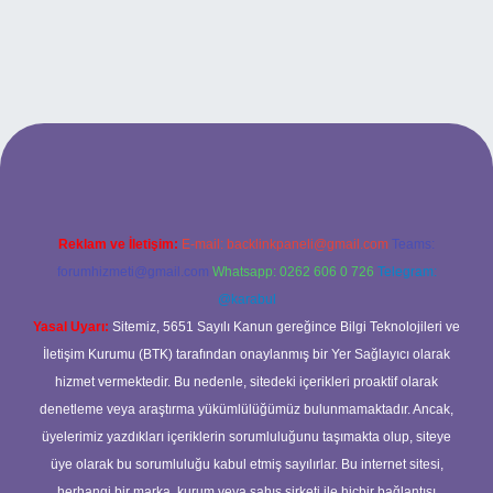
.xyz
betci
betci.bet
betci.co
betci.co
Reklam ve İletişim:
E-mail:
backlinkpaneli@gmail.com
Teams:
forumhizmeti@gmail.com
Whatsapp: 0262 606 0 726
Telegram:
@karabul
Yasal Uyarı:
Sitemiz, 5651 Sayılı Kanun gereğince Bilgi Teknolojileri ve
İletişim Kurumu (BTK) tarafından onaylanmış bir Yer Sağlayıcı olarak
hizmet vermektedir. Bu nedenle, sitedeki içerikleri proaktif olarak
denetleme veya araştırma yükümlülüğümüz bulunmamaktadır. Ancak,
üyelerimiz yazdıkları içeriklerin sorumluluğunu taşımakta olup, siteye
üye olarak bu sorumluluğu kabul etmiş sayılırlar. Bu internet sitesi,
herhangi bir marka, kurum veya şahıs şirketi ile hiçbir bağlantısı