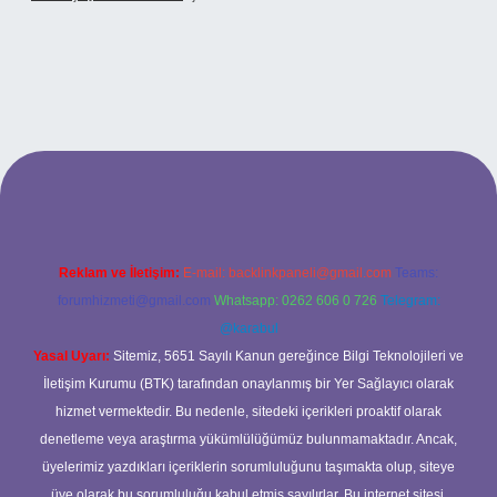
xyz
betci
betci.bet
betci.co
betci.co
Reklam ve İletişim:
E-mail:
backlinkpaneli@gmail.com
Teams:
forumhizmeti@gmail.com
Whatsapp: 0262 606 0 726
Telegram:
@karabul
Yasal Uyarı:
Sitemiz, 5651 Sayılı Kanun gereğince Bilgi Teknolojileri ve
İletişim Kurumu (BTK) tarafından onaylanmış bir Yer Sağlayıcı olarak
hizmet vermektedir. Bu nedenle, sitedeki içerikleri proaktif olarak
denetleme veya araştırma yükümlülüğümüz bulunmamaktadır. Ancak,
üyelerimiz yazdıkları içeriklerin sorumluluğunu taşımakta olup, siteye
üye olarak bu sorumluluğu kabul etmiş sayılırlar. Bu internet sitesi,