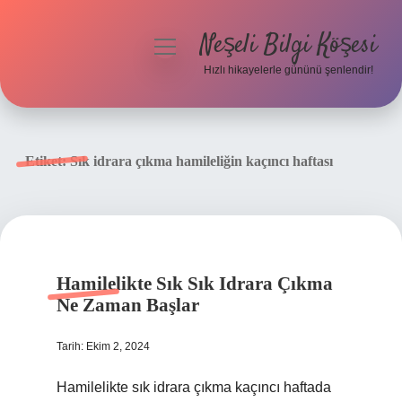
Neşeli Bilgi Köşesi
menüyü
aç
Hızlı hikayelerle gününü şenlendir!
Anasayfa
Gizlilik Politikası
Etiket:
Sık idrara çıkma hamileliğin kaçıncı haftası
Yasal Uyarı
Hakkımızda
Hamilelikte Sık Sık Idrara Çıkma
Ne Zaman Başlar
Tarih: Ekim 2, 2024
Hamilelikte sık idrara çıkma kaçıncı haftada