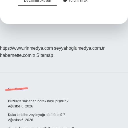
Hamilelikte
Devamını okuyun
Yorum Bırak
Sık
Sık
Idrara
Çıkma
Ne
Zaman
Başlar
https://www.rinmedya.com
seyyahoglumedya.com.tr
habernette.com.tr
Sitemap
Sidebar
Son Yazılar
Buzlukta saklanan börek nasıl pişirilir ?
Ağustos 6, 2026
Kuka tesbihe zeytinyağı sürülür mü ?
Ağustos 6, 2026