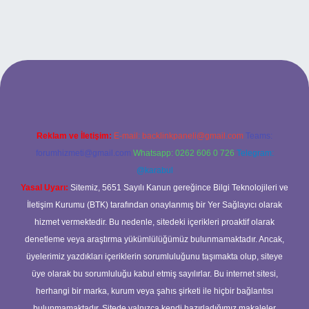
xyz
betci
betci.bet
betci.co
betci.co
Reklam ve İletişim:
E-mail:
backlinkpaneli@gmail.com
Teams:
forumhizmeti@gmail.com
Whatsapp: 0262 606 0 726
Telegram:
@karabul
Yasal Uyarı:
Sitemiz, 5651 Sayılı Kanun gereğince Bilgi Teknolojileri ve
İletişim Kurumu (BTK) tarafından onaylanmış bir Yer Sağlayıcı olarak
hizmet vermektedir. Bu nedenle, sitedeki içerikleri proaktif olarak
denetleme veya araştırma yükümlülüğümüz bulunmamaktadır. Ancak,
üyelerimiz yazdıkları içeriklerin sorumluluğunu taşımakta olup, siteye
üye olarak bu sorumluluğu kabul etmiş sayılırlar. Bu internet sitesi,
herhangi bir marka, kurum veya şahıs şirketi ile hiçbir bağlantısı
bulunmamaktadır. Sitede yalnızca kendi hazırladığımız makaleler