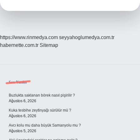
Demek
https://www.rinmedya.com
seyyahoglumedya.com.tr
habernette.com.tr
Sitemap
Sidebar
Son Yazılar
Buzlukta saklanan börek nasıl pişirilir ?
Ağustos 6, 2026
Kuka tesbihe zeytinyağı sürülür mü ?
Ağustos 6, 2026
Avcı kolu mu daha büyük Samanyolu mu ?
Ağustos 5, 2026