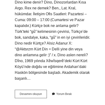
Dino kime denir? Dino, Dinozorlardan Kısa
Argo. Rex ne demek? Ben., Lat. Kral,
hükümdar. İletişim Ofis Saatleri: Pazartesi –
Cuma: 09:00 – 17:00 (Cumartesi ve Pazar
kapalıdır.) Kürtçe bok ne anlama gelir?
Türk’teki “gû” kelimesinin çevirisi, Türkçe’de
bok, sandalye, kaka, “gû” in en iyi çevirileridir.
Dino nedir Kürtçe? Alsiz Adanur X:
“@Aktsrzrn Kürt Din = Delli yine din veya
dino anlamına gelir :)” / x. Dino aslen nereli?
Dîno, 1969 yılında Xêwîsqerê’deki Kürt Kürt
Köyü’nde doğdu ve eğitimine Ardahan’daki
Haskön bölgesinde başladı. Akademik olarak
başarılı…
Dino
Devamını okuyun
Yorum Bırak
Kürtçe
Ne