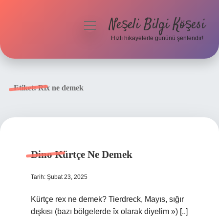
Neşeli Bilgi Köşesi
menüyü
aç
Hızlı hikayelerle gününü şenlendir!
Anasayfa
Gizlilik Politikası
Etiket:
Rix ne demek
Yasal Uyarı
Hakkımızda
Dino Kürtçe Ne Demek
Tarih: Şubat 23, 2025
Kürtçe rex ne demek? Tierdreck, Mayıs, sığır
dışkısı (bazı bölgelerde îx olarak diyelim ») [..]