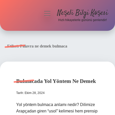
Neşeli Bilgi Köşesi
menüyü
aç
Hızlı hikayelerle gününü şenlendir!
Anasayfa
Gizlilik Politikası
Etiket:
Palavra ne demek bulmaca
Yasal Uyarı
Hakkımızda
Bulmacada Yol Yöntem Ne Demek
Tarih: Ekim 28, 2024
Yol yöntem bulmaca anlamı nedir? Dilimize
Arapçadan giren “usol” kelimesi hem prensip