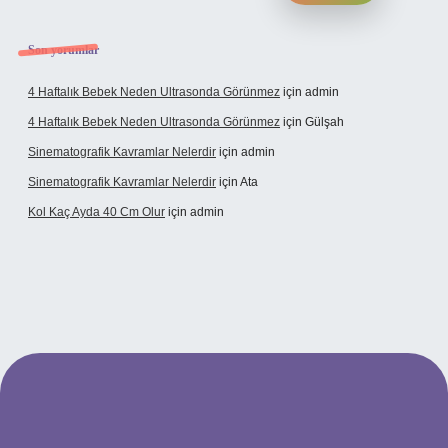
Son yorumlar
4 Haftalık Bebek Neden Ultrasonda Görünmez
için
admin
4 Haftalık Bebek Neden Ultrasonda Görünmez
için
Gülşah
Sinematografik Kavramlar Nelerdir
için
admin
Sinematografik Kavramlar Nelerdir
için
Ata
Kol Kaç Ayda 40 Cm Olur
için
admin
xyz
betci
betci.bet
betci.co
betci.co