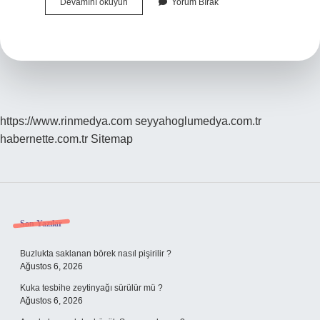
Bulmacada
Devamını okuyun
Yorum Bırak
Yol
Yöntem
Ne
Demek
https://www.rinmedya.com
seyyahoglumedya.com.tr
habernette.com.tr
Sitemap
Sidebar
Son Yazılar
Buzlukta saklanan börek nasıl pişirilir ?
Ağustos 6, 2026
Kuka tesbihe zeytinyağı sürülür mü ?
Ağustos 6, 2026