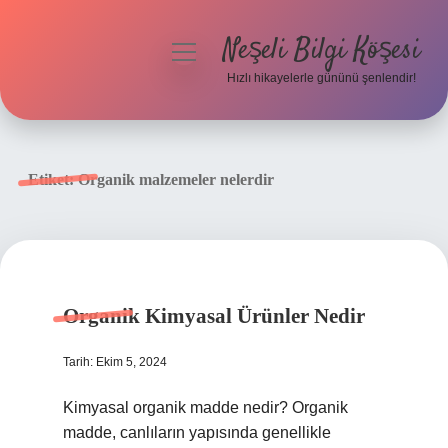
Neşeli Bilgi Köşesi
menüyü
aç
Hızlı hikayelerle gününü şenlendir!
Anasayfa
Gizlilik Politikası
Etiket:
Organik malzemeler nelerdir
Yasal Uyarı
Hakkımızda
Organik Kimyasal Ürünler Nedir
Tarih: Ekim 5, 2024
Kimyasal organik madde nedir? Organik
madde, canlıların yapısında genellikle