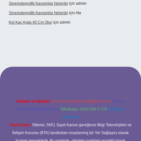
Sinematografik Kavramlar Nelerdir
için
admin
Sinematografik Kavramlar Nelerdir
için
Ata
Kol Kaç Ayda 40 Cm Olur
için
admin
.xyz
betci
betci.bet
betci.co
betci.co
Reklam ve İletişim:
E-mail:
backlinkpaneli@gmail.com
Teams:
forumhizmeti@gmail.com
Whatsapp: 0262 606 0 726
Telegram:
@karabul
Yasal Uyarı:
Sitemiz, 5651 Sayılı Kanun gereğince Bilgi Teknolojileri ve
İletişim Kurumu (BTK) tarafından onaylanmış bir Yer Sağlayıcı olarak
hizmet vermektedir. Bu nedenle, sitedeki içerikleri proaktif olarak