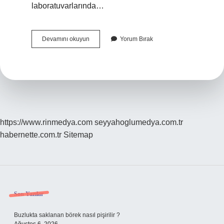
laboratuvarlarında…
Organik
Devamını okuyun
Yorum Bırak
Kimyasal
Ürünler
Nedir
https://www.rinmedya.com
seyyahoglumedya.com.tr
habernette.com.tr
Sitemap
Sidebar
Son Yazılar
Buzlukta saklanan börek nasıl pişirilir ?