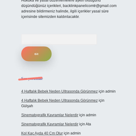
Hukuka ve yasal düzenlemelere aykırı olduğunu
düşündüğünüz içerikleri,
backlinkpanelicomtr@gmail.com
adresine bildirmeniz halinde, ilgili içerikler yasal süre
içerisinde sitemizden kaldırılacaktır.
Arama
Son yorumlar
4 Haftalık Bebek Neden Ultrasonda Görünmez
için
admin
4 Haftalık Bebek Neden Ultrasonda Görünmez
için
Gülşah
Sinematografik Kavramlar Nelerdir
için
admin
Sinematografik Kavramlar Nelerdir
için
Ata
Kol Kaç Ayda 40 Cm Olur
için
admin