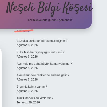
Neşeli Bilgi Köşesi
Hızlı hikayelerle gününü şenlendir!
Sidebar
Son Yazılar
et mobil giriş
en iyi bahis siteleri
vdcasino giriş
betexper.xyz
betci
b
Buzlukta saklanan börek nasıl pişirilir ?
Ağustos 6, 2026
Kuka tesbihe zeytinyağı sürülür mü ?
Ağustos 6, 2026
Avcı kolu mu daha büyük Samanyolu mu ?
Ağustos 5, 2026
Akü üzerindeki renkler ne anlama gelir ?
Ağustos 3, 2026
6. sınıfta kalma var mı ?
Ağustos 3, 2026
Türk Ortodoksları kimlerdir ?
Temmuz 29, 2026