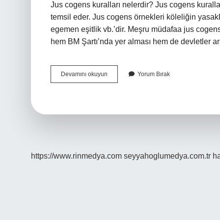
Jus cogens kuralları nelerdir? Jus cogens kuralla
temsil eder. Jus cogens örnekleri köleliğin yasak
egemen eşitlik vb.’dir. Meşru müdafaa jus coge
hem BM Şartı’nda yer alması hem de devletler a
Jus
Devamını okuyun
Yorum Bırak
Cogens
Doktrini
Nedir
https://www.rinmedya.com
seyyahoglumedya.com.tr
ha