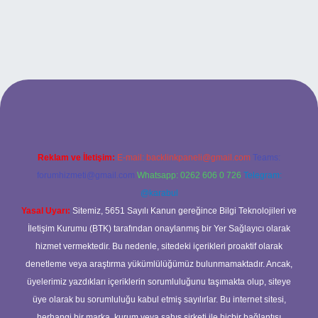
.xyz
betci
betci.bet
betci.co
betci.co
Reklam ve İletişim:
E-mail:
backlinkpaneli@gmail.com
Teams:
forumhizmeti@gmail.com
Whatsapp: 0262 606 0 726
Telegram:
@karabul
Yasal Uyarı:
Sitemiz, 5651 Sayılı Kanun gereğince Bilgi Teknolojileri ve
İletişim Kurumu (BTK) tarafından onaylanmış bir Yer Sağlayıcı olarak
hizmet vermektedir. Bu nedenle, sitedeki içerikleri proaktif olarak
denetleme veya araştırma yükümlülüğümüz bulunmamaktadır. Ancak,
üyelerimiz yazdıkları içeriklerin sorumluluğunu taşımakta olup, siteye
üye olarak bu sorumluluğu kabul etmiş sayılırlar. Bu internet sitesi,
herhangi bir marka, kurum veya şahıs şirketi ile hiçbir bağlantısı