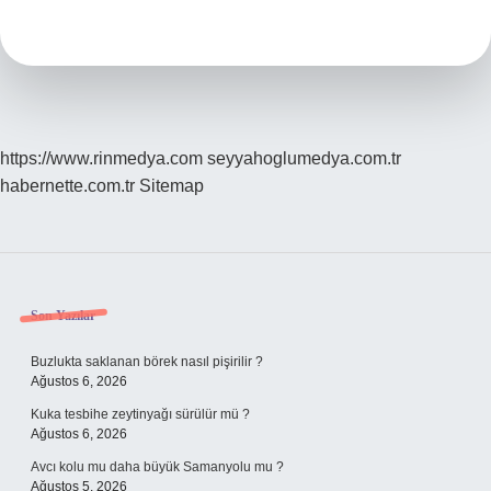
Nasıl
Yapılır
https://www.rinmedya.com
seyyahoglumedya.com.tr
habernette.com.tr
Sitemap
Sidebar
Son Yazılar
Buzlukta saklanan börek nasıl pişirilir ?
Ağustos 6, 2026
Kuka tesbihe zeytinyağı sürülür mü ?
Ağustos 6, 2026
Avcı kolu mu daha büyük Samanyolu mu ?
Ağustos 5, 2026