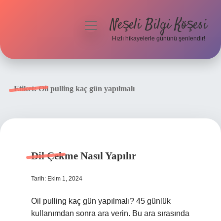
Neşeli Bilgi Köşesi
menüyü
aç
Hızlı hikayelerle gününü şenlendir!
Anasayfa
Gizlilik Politikası
Etiket:
Oil pulling kaç gün yapılmalı
Yasal Uyarı
Hakkımızda
Dil Çekme Nasıl Yapılır
Tarih: Ekim 1, 2024
Oil pulling kaç gün yapılmalı? 45 günlük
kullanımdan sonra ara verin. Bu ara sırasında