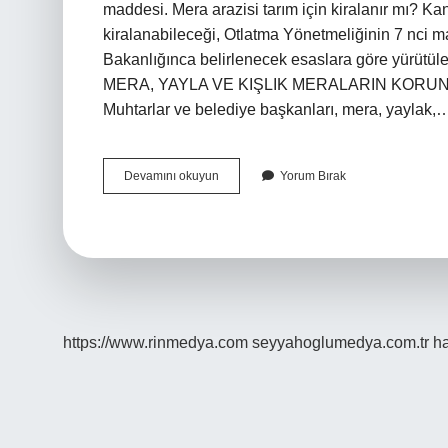
maddesi. Mera arazisi tarım için kiralanır mı? K
kiralanabileceği, Otlatma Yönetmeliğinin 7 nci m
Bakanlığınca belirlenecek esaslara göre yürütü
MERA, YAYLA VE KIŞLIK MERALARIN KORUNMAS
Muhtarlar ve belediye başkanları, mera, yaylak,
Mera
Devamını okuyun
Yorum Bırak
Kimden
Kiralanır
https://www.rinmedya.com
seyyahoglumedya.com.tr
ha