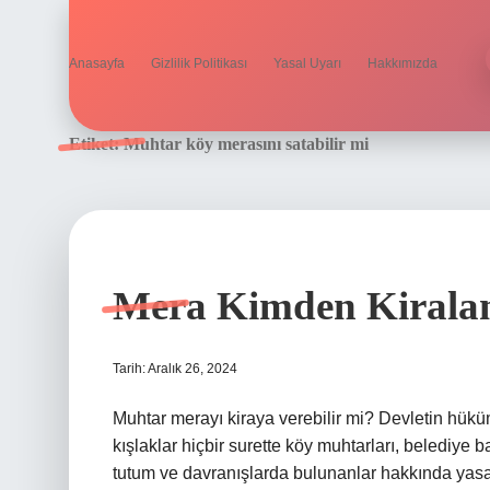
Anasayfa
Gizlilik Politikası
Yasal Uyarı
Hakkımızda
Etiket:
Muhtar köy merasını satabilir mi
Mera Kimden Kirala
Tarih: Aralık 26, 2024
Muhtar merayı kiraya verebilir mi? Devletin hüküm
kışlaklar hiçbir surette köy muhtarları, belediye 
tutum ve davranışlarda bulunanlar hakkında yasal