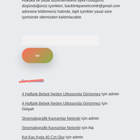
Hukuka ve yasal düzenlemelere aykırı olduğunu
düşündüğünüz içerikleri,
backlinkpanelicomtr@gmail.com
adresine bildirmeniz halinde, ilgili içerikler yasal süre
içerisinde sitemizden kaldırılacaktır.
Arama
Son yorumlar
4 Haftalık Bebek Neden Ultrasonda Görünmez
için
admin
4 Haftalık Bebek Neden Ultrasonda Görünmez
için
Gülşah
Sinematografik Kavramlar Nelerdir
için
admin
Sinematografik Kavramlar Nelerdir
için
Ata
Kol Kaç Ayda 40 Cm Olur
için
admin