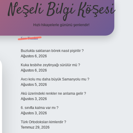
Neşeli Bilgi Köşesi
Hızlı hikayelerle gününü şenlendir!
Sidebar
Son Yazılar
lbet mobil giriş
en iyi bahis siteleri
vdcasino giriş
betexper.xyz
betc
Buzlukta saklanan börek nasıl pişirilir ?
Ağustos 6, 2026
Kuka tesbihe zeytinyağı sürülür mü ?
Ağustos 6, 2026
Avcı kolu mu daha büyük Samanyolu mu ?
Ağustos 5, 2026
Akü üzerindeki renkler ne anlama gelir ?
Ağustos 3, 2026
6. sınıfta kalma var mı ?
Ağustos 3, 2026
Türk Ortodoksları kimlerdir ?
Temmuz 29, 2026