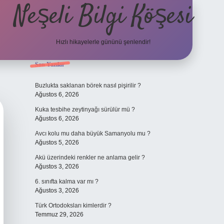
Neşeli Bilgi Köşesi
Hızlı hikayelerle gününü şenlendir!
Sidebar
Son Yazılar
t mobil giriş
en iyi bahis siteleri
vdcasino giriş
betexper.xyz
betci
be
Buzlukta saklanan börek nasıl pişirilir ?
Ağustos 6, 2026
Kuka tesbihe zeytinyağı sürülür mü ?
Ağustos 6, 2026
Avcı kolu mu daha büyük Samanyolu mu ?
Ağustos 5, 2026
Akü üzerindeki renkler ne anlama gelir ?
Ağustos 3, 2026
6. sınıfta kalma var mı ?
Ağustos 3, 2026
Türk Ortodoksları kimlerdir ?
Temmuz 29, 2026