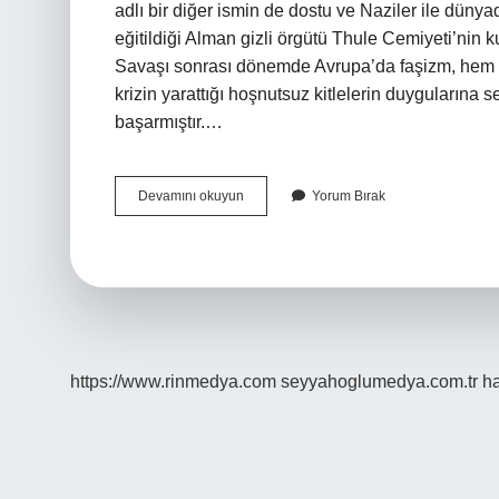
adlı bir diğer ismin de dostu ve Naziler ile düny
eğitildiği Alman gizli örgütü Thule Cemiyeti’nin k
Savaşı sonrası dönemde Avrupa’da faşizm, hem 
krizin yarattığı hoşnutsuz kitlelerin duygularına
başarmıştır.…
Faşizmin
Devamını okuyun
Yorum Bırak
Fikir
Babası
Kimdir
https://www.rinmedya.com
seyyahoglumedya.com.tr
ha