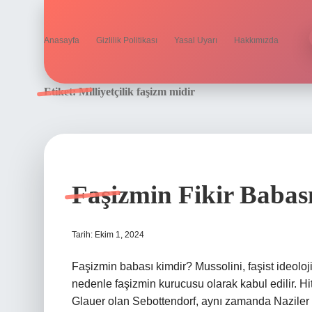
Anasayfa
Gizlilik Politikası
Yasal Uyarı
Hakkımızda
Etiket:
Milliyetçilik faşizm midir
Faşizmin Fikir Babas
Tarih: Ekim 1, 2024
Faşizmin babası kimdir? Mussolini, faşist ideoloj
nedenle faşizmin kurucusu olarak kabul edilir. Hit
Glauer olan Sebottendorf, aynı zamanda Naziler t