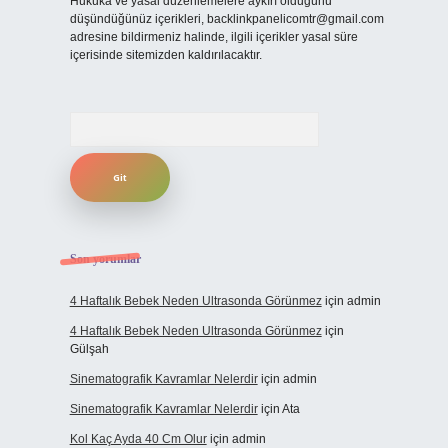
Hukuka ve yasal düzenlemelere aykırı olduğunu
düşündüğünüz içerikleri,
backlinkpanelicomtr@gmail.com
adresine bildirmeniz halinde, ilgili içerikler yasal süre
içerisinde sitemizden kaldırılacaktır.
Arama
Son yorumlar
4 Haftalık Bebek Neden Ultrasonda Görünmez
için
admin
4 Haftalık Bebek Neden Ultrasonda Görünmez
için
Gülşah
Sinematografik Kavramlar Nelerdir
için
admin
Sinematografik Kavramlar Nelerdir
için
Ata
Kol Kaç Ayda 40 Cm Olur
için
admin