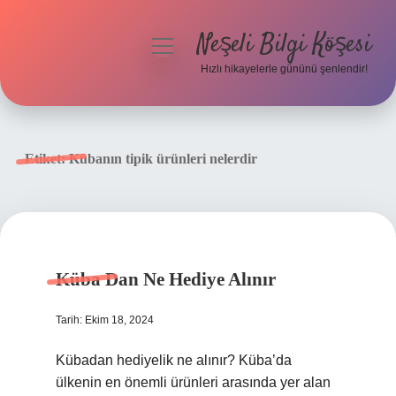
Neşeli Bilgi Köşesi
menüyü
aç
Hızlı hikayelerle gününü şenlendir!
Anasayfa
Gizlilik Politikası
Etiket:
Kübanın tipik ürünleri nelerdir
Yasal Uyarı
Hakkımızda
Küba Dan Ne Hediye Alınır
Tarih: Ekim 18, 2024
Kübadan hediyelik ne alınır? Küba’da
ülkenin en önemli ürünleri arasında yer alan