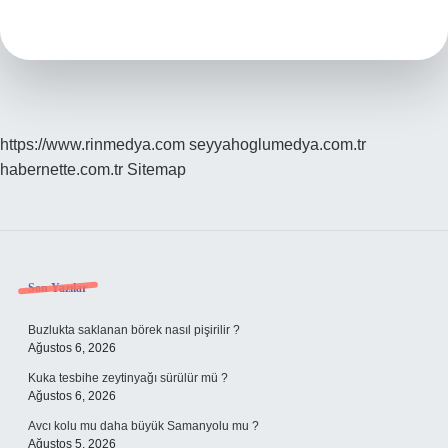
Ne
Hediye
Alınır
https://www.rinmedya.com
seyyahoglumedya.com.tr
habernette.com.tr
Sitemap
Sidebar
Son Yazılar
Buzlukta saklanan börek nasıl pişirilir ?
Ağustos 6, 2026
Kuka tesbihe zeytinyağı sürülür mü ?
Ağustos 6, 2026
Avcı kolu mu daha büyük Samanyolu mu ?
Ağustos 5, 2026