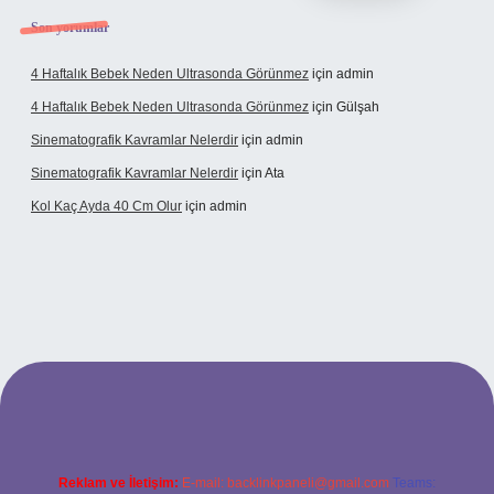
Son yorumlar
4 Haftalık Bebek Neden Ultrasonda Görünmez
için
admin
4 Haftalık Bebek Neden Ultrasonda Görünmez
için
Gülşah
Sinematografik Kavramlar Nelerdir
için
admin
Sinematografik Kavramlar Nelerdir
için
Ata
Kol Kaç Ayda 40 Cm Olur
için
admin
xyz
betci
betci.bet
betci.co
betci.co
Reklam ve İletişim:
E-mail:
backlinkpaneli@gmail.com
Teams: