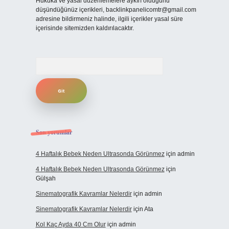
Hukuka ve yasal düzenlemelere aykırı olduğunu
düşündüğünüz içerikleri,
backlinkpanelicomtr@gmail.com
adresine bildirmeniz halinde, ilgili içerikler yasal süre
içerisinde sitemizden kaldırılacaktır.
Arama
Son yorumlar
4 Haftalık Bebek Neden Ultrasonda Görünmez
için
admin
4 Haftalık Bebek Neden Ultrasonda Görünmez
için
Gülşah
Sinematografik Kavramlar Nelerdir
için
admin
Sinematografik Kavramlar Nelerdir
için
Ata
Kol Kaç Ayda 40 Cm Olur
için
admin