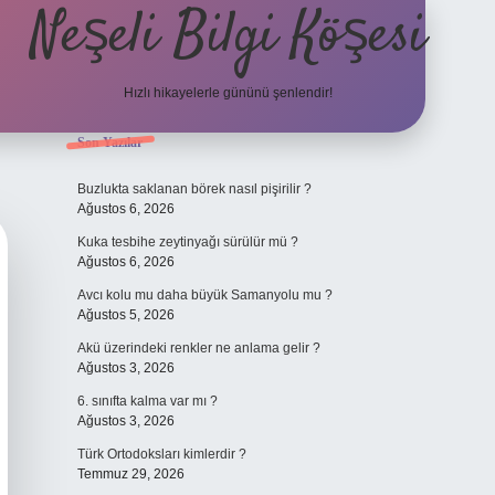
Neşeli Bilgi Köşesi
Hızlı hikayelerle gününü şenlendir!
Sidebar
Son Yazılar
et mobil giriş
en iyi bahis siteleri
vdcasino giriş
betexper.xyz
betci
b
Buzlukta saklanan börek nasıl pişirilir ?
Ağustos 6, 2026
Kuka tesbihe zeytinyağı sürülür mü ?
Ağustos 6, 2026
Avcı kolu mu daha büyük Samanyolu mu ?
Ağustos 5, 2026
Akü üzerindeki renkler ne anlama gelir ?
Ağustos 3, 2026
6. sınıfta kalma var mı ?
Ağustos 3, 2026
Türk Ortodoksları kimlerdir ?
Temmuz 29, 2026