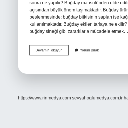
sonra ne yapılır? Buğday mahsulünden elde edil
açısından büyük önem taşımaktadır. Buğday ürünl
beslenmesinde; buğday bitkisinin sapları ise ka
kullanılmaktadır. Buğday ekilen tarlaya ne ekilir
buğday sineği gibi zararlılarla mücadele etmek
Buğday
Devamını okuyun
Yorum Bırak
Hasadından
Sonra
Tarlaya
Ne
Ekilir
https://www.rinmedya.com
seyyahoglumedya.com.tr
ha