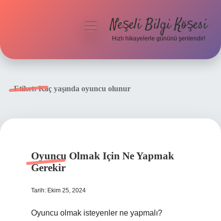
Neşeli Bilgi Köşesi
menüyü
aç
Hızlı hikayelerle gününü şenlendir!
Anasayfa
Gizlilik Politikası
Etiket:
Kaç yaşında oyuncu olunur
Yasal Uyarı
Hakkımızda
Oyuncu Olmak Için Ne Yapmak
Gerekir
Tarih: Ekim 25, 2024
Oyuncu olmak isteyenler ne yapmalı?