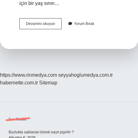
için bir yaş sınırı…
Oyuncu
Devamını okuyun
Yorum Bırak
Olmak
Için
Ne
Yapmak
Gerekir
https://www.rinmedya.com
seyyahoglumedya.com.tr
habernette.com.tr
Sitemap
Sidebar
Son Yazılar
Buzlukta saklanan börek nasıl pişirilir ?
Ağustos 6, 2026