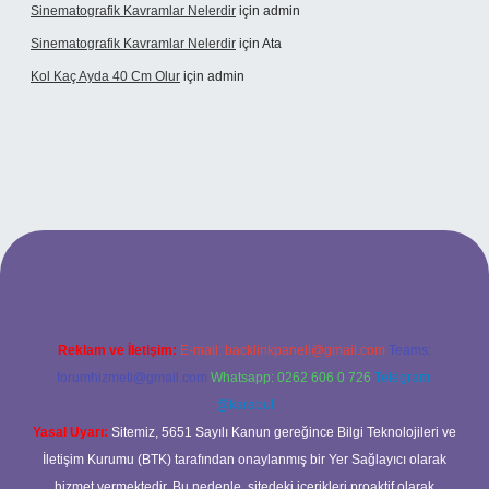
Sinematografik Kavramlar Nelerdir
için
admin
Sinematografik Kavramlar Nelerdir
için
Ata
Kol Kaç Ayda 40 Cm Olur
için
admin
.xyz
betci
betci.bet
betci.co
betci.co
Reklam ve İletişim:
E-mail:
backlinkpaneli@gmail.com
Teams:
forumhizmeti@gmail.com
Whatsapp: 0262 606 0 726
Telegram:
@karabul
Yasal Uyarı:
Sitemiz, 5651 Sayılı Kanun gereğince Bilgi Teknolojileri ve
İletişim Kurumu (BTK) tarafından onaylanmış bir Yer Sağlayıcı olarak
hizmet vermektedir. Bu nedenle, sitedeki içerikleri proaktif olarak