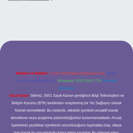
.xyz
betci
betci.bet
betci.co
betci.co
Reklam ve İletişim:
E-mail:
backlinkpaneli@gmail.com
Teams:
forumhizmeti@gmail.com
Whatsapp: 0262 606 0 726
Telegram:
@karabul
Yasal Uyarı:
Sitemiz, 5651 Sayılı Kanun gereğince Bilgi Teknolojileri ve
İletişim Kurumu (BTK) tarafından onaylanmış bir Yer Sağlayıcı olarak
hizmet vermektedir. Bu nedenle, sitedeki içerikleri proaktif olarak
denetleme veya araştırma yükümlülüğümüz bulunmamaktadır. Ancak,
üyelerimiz yazdıkları içeriklerin sorumluluğunu taşımakta olup, siteye
üye olarak bu sorumluluğu kabul etmiş sayılırlar. Bu internet sitesi,