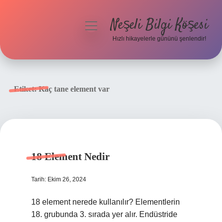
Neşeli Bilgi Köşesi
menüyü
aç
Hızlı hikayelerle gününü şenlendir!
Anasayfa
Gizlilik Politikası
Etiket:
Kaç tane element var
Yasal Uyarı
Hakkımızda
18 Element Nedir
Tarih: Ekim 26, 2024
18 element nerede kullanılır? Elementlerin
18. grubunda 3. sırada yer alır. Endüstride