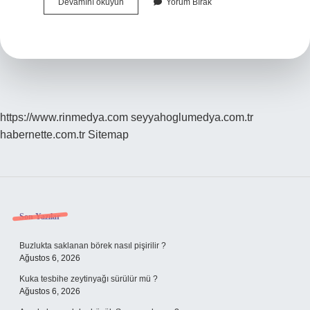
18
Devamını okuyun
Yorum Bırak
Element
Nedir
https://www.rinmedya.com
seyyahoglumedya.com.tr
habernette.com.tr
Sitemap
Sidebar
Son Yazılar
Buzlukta saklanan börek nasıl pişirilir ?
Ağustos 6, 2026
Kuka tesbihe zeytinyağı sürülür mü ?
Ağustos 6, 2026