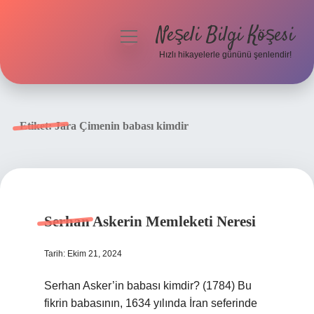
Neşeli Bilgi Köşesi
menüyü
aç
Hızlı hikayelerle gününü şenlendir!
Anasayfa
Gizlilik Politikası
Etiket:
Jara Çimenin babası kimdir
Yasal Uyarı
Hakkımızda
Serhan Askerin Memleketi Neresi
Tarih: Ekim 21, 2024
Serhan Asker’in babası kimdir? (1784) Bu
fikrin babasının, 1634 yılında İran seferinde