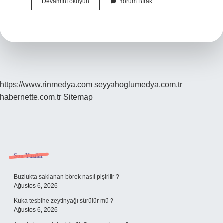
Serhan
Devamını okuyun
Yorum Bırak
Askerin
Memleketi
Neresi
https://www.rinmedya.com
seyyahoglumedya.com.tr
habernette.com.tr
Sitemap
Sidebar
Son Yazılar
Buzlukta saklanan börek nasıl pişirilir ?
Ağustos 6, 2026
Kuka tesbihe zeytinyağı sürülür mü ?
Ağustos 6, 2026