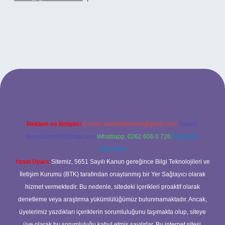
xyz
betci
betci.bet
betci.co
betci.co
Reklam ve İletişim:
E-mail:
backlinkpaneli@gmail.com
Teams:
forumhizmeti@gmail.com
Whatsapp: 0262 606 0 726
Telegram:
@karabul
Yasal Uyarı:
Sitemiz, 5651 Sayılı Kanun gereğince Bilgi Teknolojileri ve
İletişim Kurumu (BTK) tarafından onaylanmış bir Yer Sağlayıcı olarak
hizmet vermektedir. Bu nedenle, sitedeki içerikleri proaktif olarak
denetleme veya araştırma yükümlülüğümüz bulunmamaktadır. Ancak,
üyelerimiz yazdıkları içeriklerin sorumluluğunu taşımakta olup, siteye
üye olarak bu sorumluluğu kabul etmiş sayılırlar. Bu internet sitesi,