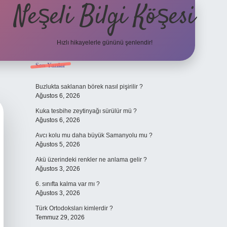
Neşeli Bilgi Köşesi
Hızlı hikayelerle gününü şenlendir!
Sidebar
Son Yazılar
et mobil giriş
en iyi bahis siteleri
vdcasino giriş
betexper.xyz
betci
b
Buzlukta saklanan börek nasıl pişirilir ?
Ağustos 6, 2026
Kuka tesbihe zeytinyağı sürülür mü ?
Ağustos 6, 2026
Avcı kolu mu daha büyük Samanyolu mu ?
Ağustos 5, 2026
Akü üzerindeki renkler ne anlama gelir ?
Ağustos 3, 2026
6. sınıfta kalma var mı ?
Ağustos 3, 2026
Türk Ortodoksları kimlerdir ?
Temmuz 29, 2026