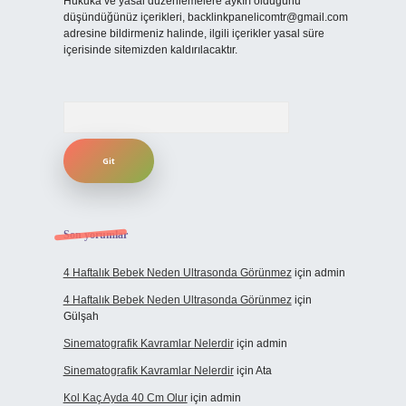
Hukuka ve yasal düzenlemelere aykırı olduğunu
düşündüğünüz içerikleri,
backlinkpanelicomtr@gmail.com
adresine bildirmeniz halinde, ilgili içerikler yasal süre
içerisinde sitemizden kaldırılacaktır.
Arama
Son yorumlar
4 Haftalık Bebek Neden Ultrasonda Görünmez
için
admin
4 Haftalık Bebek Neden Ultrasonda Görünmez
için
Gülşah
Sinematografik Kavramlar Nelerdir
için
admin
Sinematografik Kavramlar Nelerdir
için
Ata
Kol Kaç Ayda 40 Cm Olur
için
admin