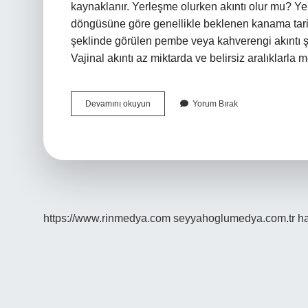
kaynaklanır. Yerleşme olurken akıntı olur mu? 
döngüsüne göre genellikle beklenen kanama tarih
şeklinde görülen pembe veya kahverengi akıntı şe
Vajinal akıntı az miktarda ve belirsiz aralıklarla
Döllenme
Devamını okuyun
Yorum Bırak
Olurken
Akıntı
Olur
Mu
https://www.rinmedya.com
seyyahoglumedya.com.tr
ha