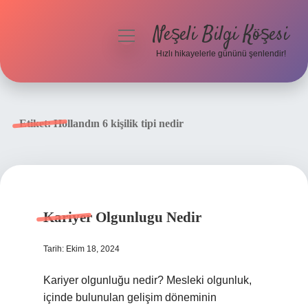
Neşeli Bilgi Köşesi
menüyü
aç
Hızlı hikayelerle gününü şenlendir!
Anasayfa
Gizlilik Politikası
Etiket:
Hollandın 6 kişilik tipi nedir
Yasal Uyarı
Hakkımızda
Kariyer Olgunlugu Nedir
Tarih: Ekim 18, 2024
Kariyer olgunluğu nedir? Mesleki olgunluk,
içinde bulunulan gelişim döneminin