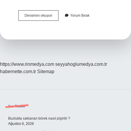
Kariyer
Devamını okuyun
Yorum Bırak
Olgunlugu
Nedir
https://www.rinmedya.com
seyyahoglumedya.com.tr
habernette.com.tr
Sitemap
Sidebar
Son Yazılar
Buzlukta saklanan börek nasıl pişirilir ?
Ağustos 6, 2026