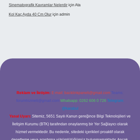
Sinematografik Kavramlar Nelerdir
için
Ata
Kol Kaç Ayda 40 Cm Olur
için
admin
.xyz
betci
betci.bet
betci.co
betci.co
Reklam ve İletişim:
E-mail:
backlinkpaneli@gmail.com
Teams:
forumhizmeti@gmail.com
Whatsapp: 0262 606 0 726
Telegram:
@karabul
Yasal Uyarı:
Sitemiz, 5651 Sayılı Kanun gereğince Bilgi Teknolojileri ve
İletişim Kurumu (BTK) tarafından onaylanmış bir Yer Sağlayıcı olarak
hizmet vermektedir. Bu nedenle, sitedeki içerikleri proaktif olarak
denetleme veya araştırma yükümlülüğümüz bulunmamaktadır. Ancak,