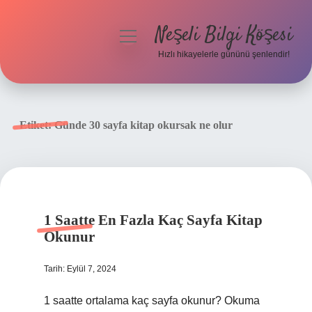
Neşeli Bilgi Köşesi
menüyü
aç
Hızlı hikayelerle gününü şenlendir!
Anasayfa
Gizlilik Politikası
Etiket:
Günde 30 sayfa kitap okursak ne olur
Yasal Uyarı
Hakkımızda
1 Saatte En Fazla Kaç Sayfa Kitap
Okunur
Tarih: Eylül 7, 2024
1 saatte ortalama kaç sayfa okunur? Okuma