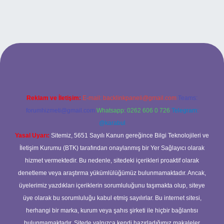
xyz
betci
betci.bet
betci.co
betci.co
Reklam ve İletişim:
E-mail:
backlinkpaneli@gmail.com
Teams:
forumhizmeti@gmail.com
Whatsapp: 0262 606 0 726
Telegram:
@karabul
Yasal Uyarı:
Sitemiz, 5651 Sayılı Kanun gereğince Bilgi Teknolojileri ve
İletişim Kurumu (BTK) tarafından onaylanmış bir Yer Sağlayıcı olarak
hizmet vermektedir. Bu nedenle, sitedeki içerikleri proaktif olarak
denetleme veya araştırma yükümlülüğümüz bulunmamaktadır. Ancak,
üyelerimiz yazdıkları içeriklerin sorumluluğunu taşımakta olup, siteye
üye olarak bu sorumluluğu kabul etmiş sayılırlar. Bu internet sitesi,
herhangi bir marka, kurum veya şahıs şirketi ile hiçbir bağlantısı
bulunmamaktadır. Sitede yalnızca kendi hazırladığımız makaleler