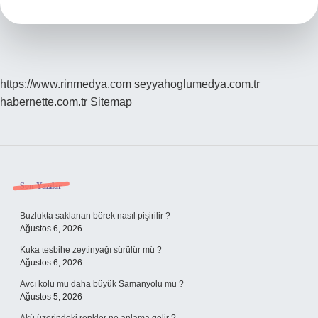
Fazla
Kaç
Sayfa
Kitap
Okunur
https://www.rinmedya.com
seyyahoglumedya.com.tr
habernette.com.tr
Sitemap
Sidebar
Son Yazılar
Buzlukta saklanan börek nasıl pişirilir ?
Ağustos 6, 2026
Kuka tesbihe zeytinyağı sürülür mü ?
Ağustos 6, 2026
Avcı kolu mu daha büyük Samanyolu mu ?
Ağustos 5, 2026