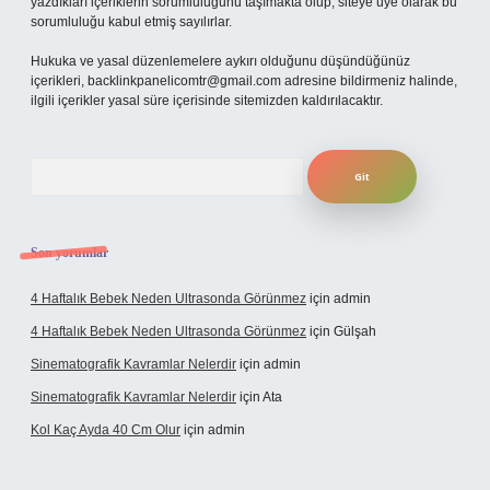
yazdıkları içeriklerin sorumluluğunu taşımakta olup, siteye üye olarak bu
sorumluluğu kabul etmiş sayılırlar.
Hukuka ve yasal düzenlemelere aykırı olduğunu düşündüğünüz
içerikleri,
backlinkpanelicomtr@gmail.com
adresine bildirmeniz halinde,
ilgili içerikler yasal süre içerisinde sitemizden kaldırılacaktır.
Arama
Son yorumlar
4 Haftalık Bebek Neden Ultrasonda Görünmez
için
admin
4 Haftalık Bebek Neden Ultrasonda Görünmez
için
Gülşah
Sinematografik Kavramlar Nelerdir
için
admin
Sinematografik Kavramlar Nelerdir
için
Ata
Kol Kaç Ayda 40 Cm Olur
için
admin