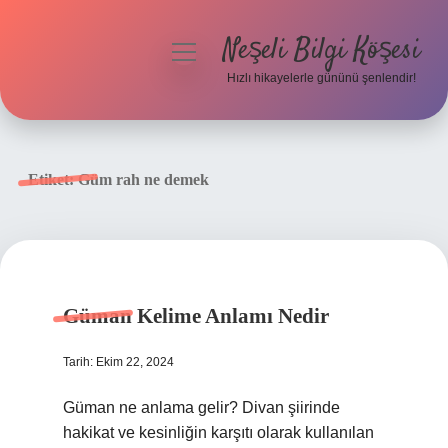
Neşeli Bilgi Köşesi
menüyü
aç
Hızlı hikayelerle gününü şenlendir!
Anasayfa
Gizlilik Politikası
Etiket:
Güm rah ne demek
Yasal Uyarı
Hakkımızda
Güman Kelime Anlamı Nedir
Tarih: Ekim 22, 2024
Güman ne anlama gelir? Divan şiirinde
hakikat ve kesinliğin karşıtı olarak kullanılan