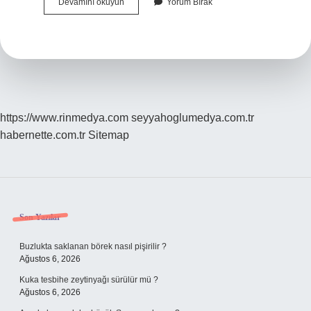
Güman
Devamını okuyun
Yorum Bırak
Kelime
Anlamı
Nedir
https://www.rinmedya.com
seyyahoglumedya.com.tr
habernette.com.tr
Sitemap
Sidebar
Son Yazılar
Buzlukta saklanan börek nasıl pişirilir ?
Ağustos 6, 2026
Kuka tesbihe zeytinyağı sürülür mü ?
Ağustos 6, 2026