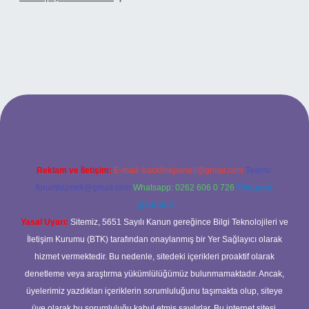
.xyz
betci
betci.bet
betci.co
betci.co
Reklam ve İletişim:
E-mail:
backlinkpaneli@gmail.com
Teams:
forumhizmeti@gmail.com
Whatsapp: 0262 606 0 726
Telegram:
@karabul
Yasal Uyarı:
Sitemiz, 5651 Sayılı Kanun gereğince Bilgi Teknolojileri ve
İletişim Kurumu (BTK) tarafından onaylanmış bir Yer Sağlayıcı olarak
hizmet vermektedir. Bu nedenle, sitedeki içerikleri proaktif olarak
denetleme veya araştırma yükümlülüğümüz bulunmamaktadır. Ancak,
üyelerimiz yazdıkları içeriklerin sorumluluğunu taşımakta olup, siteye
üye olarak bu sorumluluğu kabul etmiş sayılırlar. Bu internet sitesi,