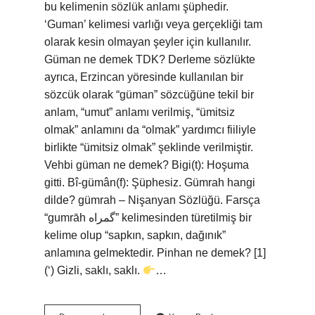
bu kelimenin sözlük anlamı şüphedir.
‘Guman’ kelimesi varlığı veya gerçekliği tam
olarak kesin olmayan şeyler için kullanılır.
Güman ne demek TDK? Derleme sözlükte
ayrıca, Erzincan yöresinde kullanılan bir
sözcük olarak “güman” sözcüğüne tekil bir
anlam, “umut” anlamı verilmiş, “ümitsiz
olmak” anlamını da “olmak” yardımcı fiiliyle
birlikte “ümitsiz olmak” şeklinde verilmiştir.
Vehbi güman ne demek? Bigi(t): Hoşuma
gitti. Bî-gümân(f): Şüphesiz. Gümrah hangi
dilde? gümrah – Nişanyan Sözlüğü. Farsça
“gumrāh گمراه” kelimesinden türetilmiş bir
kelime olup “sapkın, sapkın, dağınık”
anlamına gelmektedir. Pinhan ne demek? [1]
(‘) Gizli, saklı, saklı.
…