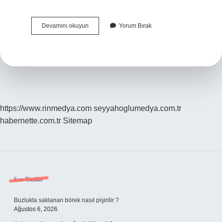
Fibromiyalji
Devamını okuyun
Yorum Bırak
Hangi
Meyve
Iyi
Gelir
https://www.rinmedya.com
seyyahoglumedya.com.tr
habernette.com.tr
Sitemap
Sidebar
Son Yazılar
Buzlukta saklanan börek nasıl pişirilir ?
Ağustos 6, 2026