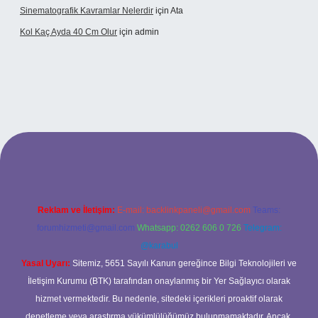
Sinematografik Kavramlar Nelerdir
için
Ata
Kol Kaç Ayda 40 Cm Olur
için
admin
.xyz
betci
betci.bet
betci.co
betci.co
Reklam ve İletişim:
E-mail:
backlinkpaneli@gmail.com
Teams:
forumhizmeti@gmail.com
Whatsapp: 0262 606 0 726
Telegram:
@karabul
Yasal Uyarı:
Sitemiz, 5651 Sayılı Kanun gereğince Bilgi Teknolojileri ve
İletişim Kurumu (BTK) tarafından onaylanmış bir Yer Sağlayıcı olarak
hizmet vermektedir. Bu nedenle, sitedeki içerikleri proaktif olarak
denetleme veya araştırma yükümlülüğümüz bulunmamaktadır. Ancak,