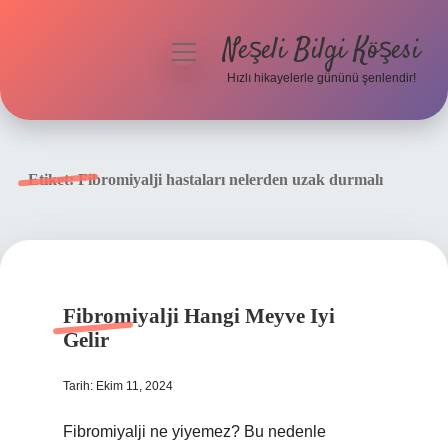
Neşeli Bilgi Köşesi
menüyü
aç
Hızlı hikayelerle gününü şenlendir!
Anasayfa
Gizlilik Politikası
Etiket:
Fibromiyalji hastaları nelerden uzak durmalı
Yasal Uyarı
Hakkımızda
Fibromiyalji Hangi Meyve Iyi
Gelir
Tarih: Ekim 11, 2024
Fibromiyalji ne yiyemez? Bu nedenle