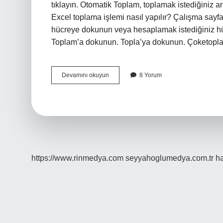
tıklayın. Otomatik Toplam, toplamak istediğiniz ara
Excel toplama işlemi nasıl yapılır? Çalışma sayfa
hücreye dokunun veya hesaplamak istediğiniz hü
Toplam’a dokunun. Topla’ya dokunun. Çoketopla f
Excel
Devamını okuyun
8 Yorum
Toplama
Ne
Işe
Yarar
https://www.rinmedya.com
seyyahoglumedya.com.tr
ha