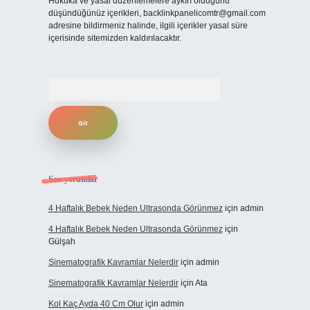
Hukuka ve yasal düzenlemelere aykırı olduğunu
düşündüğünüz içerikleri,
backlinkpanelicomtr@gmail.com
adresine bildirmeniz halinde, ilgili içerikler yasal süre
içerisinde sitemizden kaldırılacaktır.
Arama
Son yorumlar
4 Haftalık Bebek Neden Ultrasonda Görünmez
için
admin
4 Haftalık Bebek Neden Ultrasonda Görünmez
için
Gülşah
Sinematografik Kavramlar Nelerdir
için
admin
Sinematografik Kavramlar Nelerdir
için
Ata
Kol Kaç Ayda 40 Cm Olur
için
admin