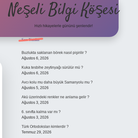
Neşeli Bilgi Köşesi
Hızlı hikayelerle gününü şenlendir!
Sidebar
Son Yazılar
et mobil giriş
en iyi bahis siteleri
vdcasino giriş
betexper.xyz
betci
b
Buzlukta saklanan börek nasıl pişirilir ?
Ağustos 6, 2026
Kuka tesbihe zeytinyağı sürülür mü ?
Ağustos 6, 2026
Avcı kolu mu daha büyük Samanyolu mu ?
Ağustos 5, 2026
Akü üzerindeki renkler ne anlama gelir ?
Ağustos 3, 2026
6. sınıfta kalma var mı ?
Ağustos 3, 2026
Türk Ortodoksları kimlerdir ?
Temmuz 29, 2026