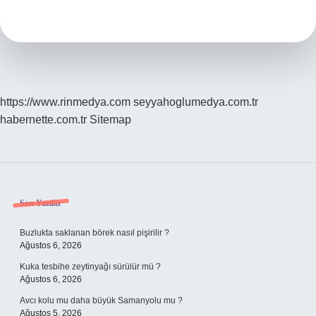
Burç
Kim
https://www.rinmedya.com
seyyahoglumedya.com.tr
habernette.com.tr
Sitemap
Sidebar
Son Yazılar
Buzlukta saklanan börek nasıl pişirilir ?
Ağustos 6, 2026
Kuka tesbihe zeytinyağı sürülür mü ?
Ağustos 6, 2026
Avcı kolu mu daha büyük Samanyolu mu ?
Ağustos 5, 2026