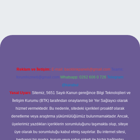
xper.xyz
betci
betci.bet
betci.co
betci.co
Reklam ve İletişim:
E-mail:
backlinkpaneli@gmail.com
Teams:
forumhizmeti@gmail.com
Whatsapp: 0262 606 0 726
Telegram:
@karabul
Yasal Uyarı:
Sitemiz, 5651 Sayılı Kanun gereğince Bilgi Teknolojileri ve
İletişim Kurumu (BTK) tarafından onaylanmış bir Yer Sağlayıcı olarak
hizmet vermektedir. Bu nedenle, sitedeki içerikleri proaktif olarak
denetleme veya araştırma yükümlülüğümüz bulunmamaktadır. Ancak,
üyelerimiz yazdıkları içeriklerin sorumluluğunu taşımakta olup, siteye
üye olarak bu sorumluluğu kabul etmiş sayılırlar. Bu internet sitesi,
herhangi bir marka, kurum veya şahıs şirketi ile hiçbir bağlantısı