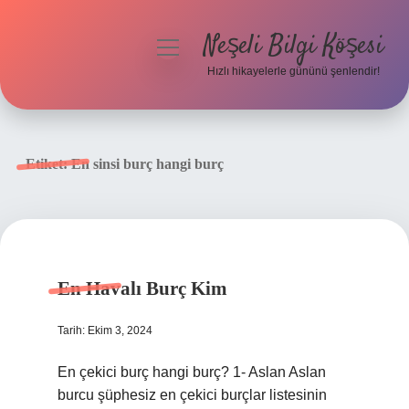
Neşeli Bilgi Köşesi
menüyü
aç
Hızlı hikayelerle gününü şenlendir!
Anasayfa
Gizlilik Politikası
Etiket:
En sinsi burç hangi burç
Yasal Uyarı
Hakkımızda
En Havalı Burç Kim
Tarih: Ekim 3, 2024
En çekici burç hangi burç? 1- Aslan Aslan
burcu şüphesiz en çekici burçlar listesinin