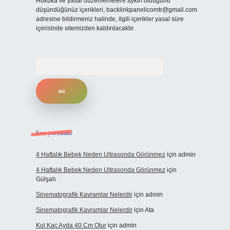
Hukuka ve yasal düzenlemelere aykırı olduğunu
düşündüğünüz içerikleri,
backlinkpanelicomtr@gmail.com
adresine bildirmeniz halinde, ilgili içerikler yasal süre
içerisinde sitemizden kaldırılacaktır.
Arama
Son yorumlar
4 Haftalık Bebek Neden Ultrasonda Görünmez
için
admin
4 Haftalık Bebek Neden Ultrasonda Görünmez
için
Gülşah
Sinematografik Kavramlar Nelerdir
için
admin
Sinematografik Kavramlar Nelerdir
için
Ata
Kol Kaç Ayda 40 Cm Olur
için
admin