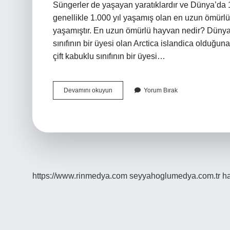
Süngerler de yaşayan yaratıklardır ve Dünya’da 1
genellikle 1.000 yıl yaşamış olan en uzun ömürl
yaşamıştır. En uzun ömürlü hayvan nedir? Dünyan
sınıfının bir üyesi olan Arctica islandica olduğu
çift kabuklu sınıfının bir üyesi…
Hangi
Devamını okuyun
Yorum Bırak
Hayvan
300
Yıl
Yaşar
https://www.rinmedya.com
seyyahoglumedya.com.tr
ha