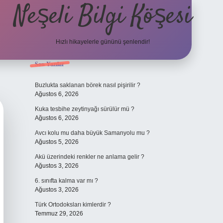
Neşeli Bilgi Köşesi
Hızlı hikayelerle gününü şenlendir!
Sidebar
Son Yazılar
et mobil giriş
en iyi bahis siteleri
vdcasino giriş
betexper.xyz
betci
b
Buzlukta saklanan börek nasıl pişirilir ?
Ağustos 6, 2026
Kuka tesbihe zeytinyağı sürülür mü ?
Ağustos 6, 2026
Avcı kolu mu daha büyük Samanyolu mu ?
Ağustos 5, 2026
Akü üzerindeki renkler ne anlama gelir ?
Ağustos 3, 2026
6. sınıfta kalma var mı ?
Ağustos 3, 2026
Türk Ortodoksları kimlerdir ?
Temmuz 29, 2026