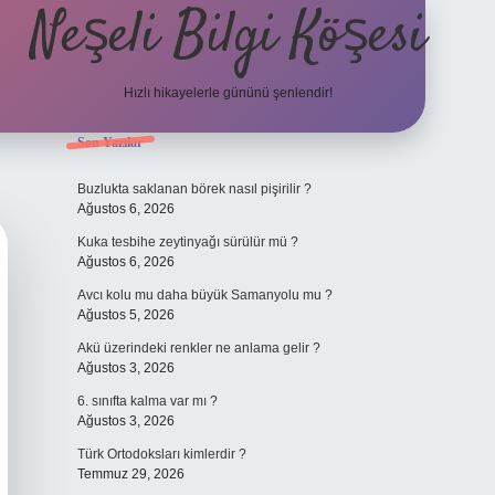
Neşeli Bilgi Köşesi
Hızlı hikayelerle gününü şenlendir!
Sidebar
Son Yazılar
ilbet mobil giriş
en iyi bahis siteleri
vdcasino giriş
betexper.xyz
betc
Buzlukta saklanan börek nasıl pişirilir ?
Ağustos 6, 2026
Kuka tesbihe zeytinyağı sürülür mü ?
Ağustos 6, 2026
Avcı kolu mu daha büyük Samanyolu mu ?
Ağustos 5, 2026
Akü üzerindeki renkler ne anlama gelir ?
Ağustos 3, 2026
6. sınıfta kalma var mı ?
Ağustos 3, 2026
Türk Ortodoksları kimlerdir ?
Temmuz 29, 2026