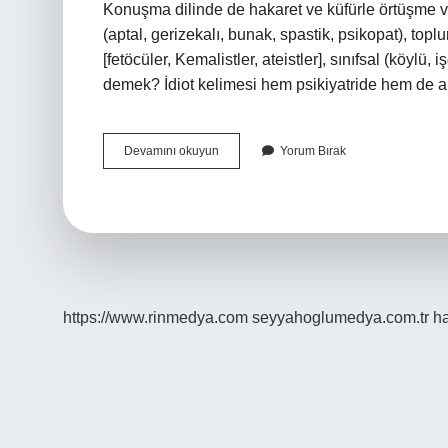
Konuşma dilinde de hakaret ve küfürle örtüşme var
(aptal, gerizekalı, bunak, spastik, psikopat), topl
[fetöcüler, Kemalistler, ateistler], sınıfsal (köylü
demek? İdiot kelimesi hem psikiyatride hem de ar
Embesil
Devamını okuyun
Yorum Bırak
Ne
Demek
Ne
Demek
https://www.rinmedya.com
seyyahoglumedya.com.tr
ha