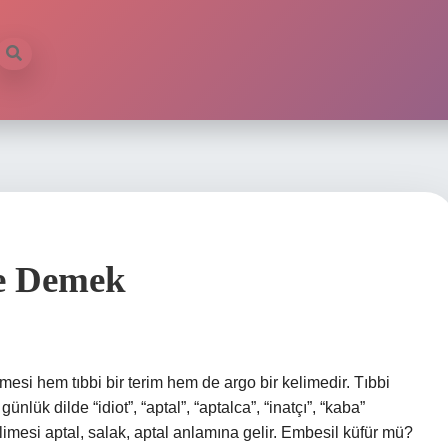
e Demek
mesi hem tıbbi bir terim hem de argo bir kelimedir. Tıbbi
nlük dilde “idiot”, “aptal”, “aptalca”, “inatçı”, “kaba”
limesi aptal, salak, aptal anlamına gelir. Embesil küfür mü?