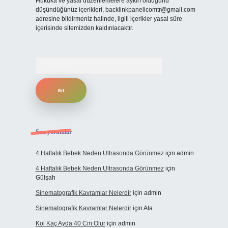
Hukuka ve yasal düzenlemelere aykırı olduğunu
düşündüğünüz içerikleri,
backlinkpanelicomtr@gmail.com
adresine bildirmeniz halinde, ilgili içerikler yasal süre
içerisinde sitemizden kaldırılacaktır.
Arama
Son yorumlar
4 Haftalık Bebek Neden Ultrasonda Görünmez
için
admin
4 Haftalık Bebek Neden Ultrasonda Görünmez
için
Gülşah
Sinematografik Kavramlar Nelerdir
için
admin
Sinematografik Kavramlar Nelerdir
için
Ata
Kol Kaç Ayda 40 Cm Olur
için
admin