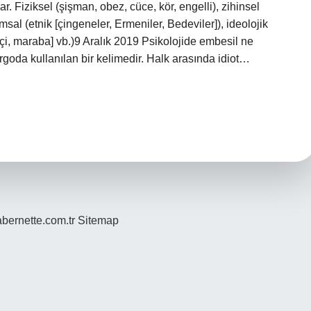
. Fiziksel (şişman, obez, cüce, kör, engelli), zihinsel
umsal (etnik [çingeneler, Ermeniler, Bedeviler]), ideolojik
, işçi, maraba] vb.)9 Aralık 2019 Psikolojide embesil ne
goda kullanılan bir kelimedir. Halk arasında idiot…
bernette.com.tr
Sitemap