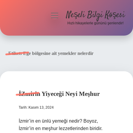
Neşeli Bilgi Köşesi
menüyü
aç
Hızlı hikayelerle gününü şenlendir!
Anasayfa
Gizlilik Politikası
Etiket:
Ege bölgesine ait yemekler nelerdir
Yasal Uyarı
Hakkımızda
İZmirin Yiyeceği Neyi Meşhur
Tarih: Kasım 13, 2024
İzmir’in en ünlü yemeği nedir? Boyoz,
İzmir’in en meşhur lezzetlerinden biridir.