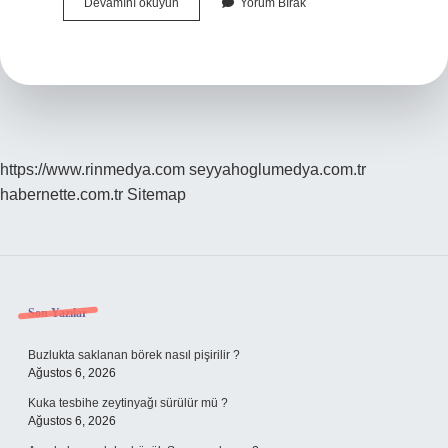
İZmirin
Devamını okuyun
Yorum Bırak
Yiyeceği
Neyi
Meşhur
https://www.rinmedya.com
seyyahoglumedya.com.tr
habernette.com.tr
Sitemap
Sidebar
Son Yazılar
Buzlukta saklanan börek nasıl pişirilir ?
Ağustos 6, 2026
Kuka tesbihe zeytinyağı sürülür mü ?
Ağustos 6, 2026