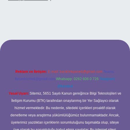
.xyz
betci
betci.bet
betci.co
betci.co
Reklam ve İletişim:
E-mail:
backlinkpaneli@gmail.com
Teams:
forumhizmeti@gmail.com
Whatsapp: 0262 606 0 726
Telegram:
@karabul
Yasal Uyarı:
Sitemiz, 5651 Sayılı Kanun gereğince Bilgi Teknolojileri ve
İletişim Kurumu (BTK) tarafından onaylanmış bir Yer Sağlayıcı olarak
hizmet vermektedir. Bu nedenle, sitedeki içerikleri proaktif olarak
denetleme veya araştırma yükümlülüğümüz bulunmamaktadır. Ancak,
üyelerimiz yazdıkları içeriklerin sorumluluğunu taşımakta olup, siteye
üye olarak bu sorumluluğu kabul etmiş sayılırlar. Bu internet sitesi,