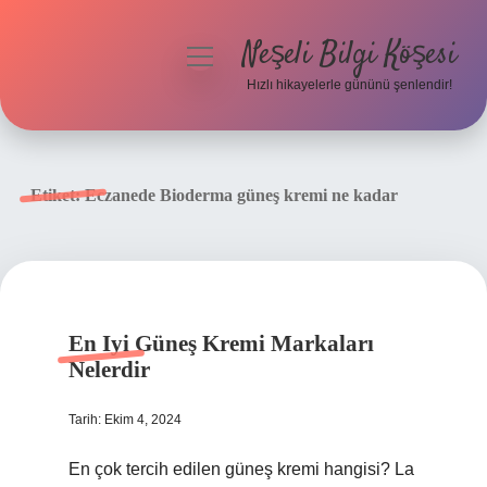
Neşeli Bilgi Köşesi
menüyü
aç
Hızlı hikayelerle gününü şenlendir!
Anasayfa
Gizlilik Politikası
Etiket:
Eczanede Bioderma güneş kremi ne kadar
Yasal Uyarı
Hakkımızda
En Iyi Güneş Kremi Markaları
Nelerdir
Tarih: Ekim 4, 2024
En çok tercih edilen güneş kremi hangisi? La