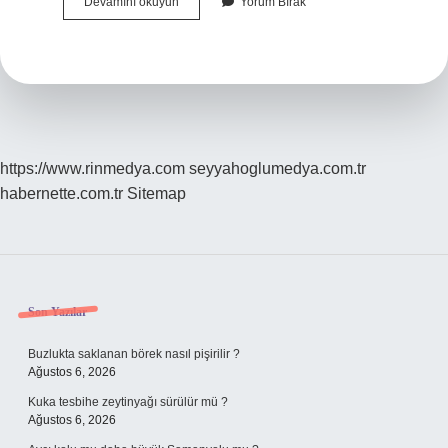
En
Devamını okuyun
Yorum Bırak
Iyi
Güneş
Kremi
Markaları
Nelerdir
https://www.rinmedya.com
seyyahoglumedya.com.tr
habernette.com.tr
Sitemap
Sidebar
Son Yazılar
Buzlukta saklanan börek nasıl pişirilir ?
Ağustos 6, 2026
Kuka tesbihe zeytinyağı sürülür mü ?
Ağustos 6, 2026