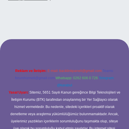
.xyz
betci
betci.bet
betci.co
betci.co
Reklam ve İletişim:
E-mail:
backlinkpaneli@gmail.com
Teams:
forumhizmeti@gmail.com
Whatsapp: 0262 606 0 726
Telegram:
@karabul
Yasal Uyarı:
Sitemiz, 5651 Sayılı Kanun gereğince Bilgi Teknolojileri ve
İletişim Kurumu (BTK) tarafından onaylanmış bir Yer Sağlayıcı olarak
hizmet vermektedir. Bu nedenle, sitedeki içerikleri proaktif olarak
denetleme veya araştırma yükümlülüğümüz bulunmamaktadır. Ancak,
üyelerimiz yazdıkları içeriklerin sorumluluğunu taşımakta olup, siteye
üye olarak bu sorumluluğu kabul etmiş sayılırlar. Bu internet sitesi,