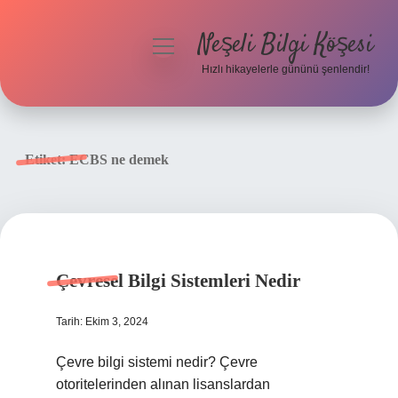
Neşeli Bilgi Köşesi
menüyü
aç
Hızlı hikayelerle gününü şenlendir!
Anasayfa
Gizlilik Politikası
Etiket:
ECBS ne demek
Yasal Uyarı
Hakkımızda
Çevresel Bilgi Sistemleri Nedir
Tarih: Ekim 3, 2024
Çevre bilgi sistemi nedir? Çevre
otoritelerinden alınan lisanslardan