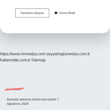
Çevresel
Devamını okuyun
Yorum Bırak
Bilgi
Sistemleri
Nedir
https://www.rinmedya.com
seyyahoglumedya.com.tr
habernette.com.tr
Sitemap
Sidebar
Son Yazılar
Buzlukta saklanan börek nasıl pişirilir ?
Ağustos 6, 2026