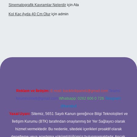
Sinematografik Kavramlar Nelerdir
için
Ata
Kol Kaç Ayda 40 Cm Olur
için
admin
.xyz
betci
betci.bet
betci.co
betci.co
Reklam ve İletişim:
E-mail:
backlinkpaneli@gmail.com
Teams:
forumhizmeti@gmail.com
Whatsapp: 0262 606 0 726
Telegram:
@karabul
Yasal Uyarı:
Sitemiz, 5651 Sayılı Kanun gereğince Bilgi Teknolojileri ve
İletişim Kurumu (BTK) tarafından onaylanmış bir Yer Sağlayıcı olarak
hizmet vermektedir. Bu nedenle, sitedeki içerikleri proaktif olarak
denetleme veya araştırma yükümlülüğümüz bulunmamaktadır. Ancak,