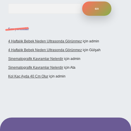
Arama
Son yorumlar
4 Haftalık Bebek Neden Ultrasonda Görünmez
için
admin
4 Haftalık Bebek Neden Ultrasonda Görünmez
için
Gülşah
Sinematografik Kavramlar Nelerdir
için
admin
Sinematografik Kavramlar Nelerdir
için
Ata
Kol Kaç Ayda 40 Cm Olur
için
admin
yz
betci
betci.bet
betci.co
betci.co