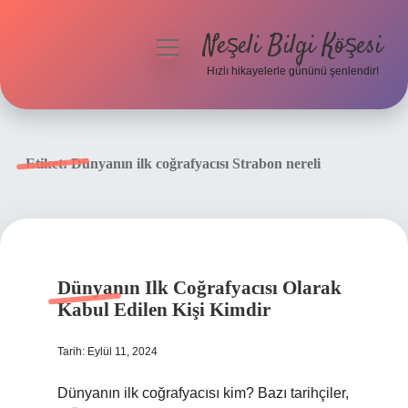
Neşeli Bilgi Köşesi
menüyü
aç
Hızlı hikayelerle gününü şenlendir!
Anasayfa
Gizlilik Politikası
Etiket:
Dünyanın ilk coğrafyacısı Strabon nereli
Yasal Uyarı
Hakkımızda
Dünyanın Ilk Coğrafyacısı Olarak
Kabul Edilen Kişi Kimdir
Tarih: Eylül 11, 2024
Dünyanın ilk coğrafyacısı kim? Bazı tarihçiler,