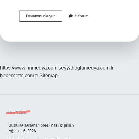
Dünyanın
Devamını okuyun
6 Yorum
Ilk
Coğrafyacısı
Olarak
Kabul
Edilen
Kişi
Kimdir
https://www.rinmedya.com
seyyahoglumedya.com.tr
habernette.com.tr
Sitemap
Sidebar
Son Yazılar
Buzlukta saklanan börek nasıl pişirilir ?
Ağustos 6, 2026