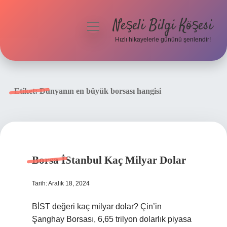
Neşeli Bilgi Köşesi
menüyü
aç
Hızlı hikayelerle gününü şenlendir!
Anasayfa
Gizlilik Politikası
Etiket:
Dünyanın en büyük borsası hangisi
Yasal Uyarı
Hakkımızda
Borsa İStanbul Kaç Milyar Dolar
Tarih: Aralık 18, 2024
BİST değeri kaç milyar dolar? Çin’in
Şanghay Borsası, 6,65 trilyon dolarlık piyasa