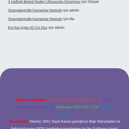
4 Haftalık Bebek Neden Ultrasonda Görünmez
için
Gülşah
Sinematografik Kavramlar Nelerdir
için
admin
Sinematografik Kavramlar Nelerdir
için
Ata
Kol Kaç Ayda 40 Cm Olur
için
admin
.xyz
betci
betci.bet
betci.co
betci.co
Reklam ve İletişim:
E-mail:
backlinkpaneli@gmail.com
Teams:
forumhizmeti@gmail.com
Whatsapp: 0262 606 0 726
Telegram:
@karabul
Yasal Uyarı:
Sitemiz, 5651 Sayılı Kanun gereğince Bilgi Teknolojileri ve
İletişim Kurumu (BTK) tarafından onaylanmış bir Yer Sağlayıcı olarak