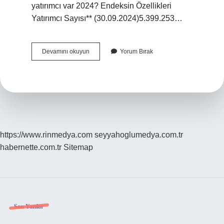
yatırımcı var 2024? Endeksin Özellikleri
Yatırımcı Sayısı** (30.09.2024)5.399.253…
Borsa
Devamını okuyun
Yorum Bırak
İStanbul
Kaç
Milyar
Dolar
https://www.rinmedya.com
seyyahoglumedya.com.tr
habernette.com.tr
Sitemap
Sidebar
Son Yazılar