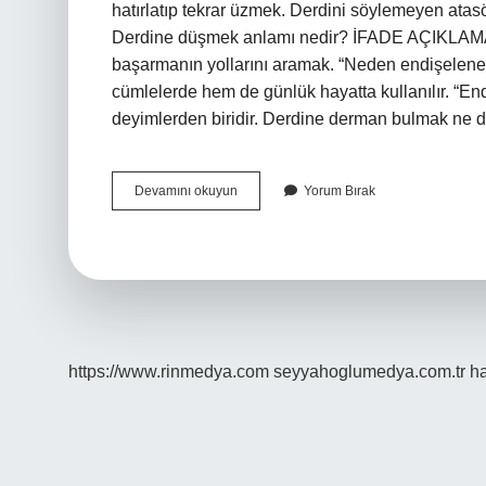
hatırlatıp tekrar üzmek. Derdini söylemeyen at
Derdine düşmek anlamı nedir? İFADE AÇIKLAMASI
başarmanın yollarını aramak. “Neden endişelene
cümlelerde hem de günlük hayatta kullanılır. “En
deyimlerden biridir. Derdine derman bulmak ne 
Derdini
Devamını okuyun
Yorum Bırak
Anlatmak
Ne
Demek
https://www.rinmedya.com
seyyahoglumedya.com.tr
ha