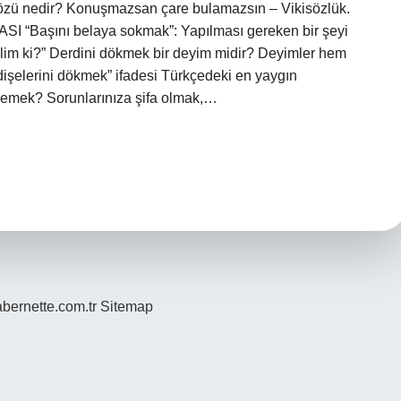
asözü nedir? Konuşmazsan çare bulamazsın – Vikisözlük.
 “Başını belaya sokmak”: Yapılması gereken bir şeyi
lim ki?” Derdini dökmek bir deyim midir? Deyimler hem
dişelerini dökmek” ifadesi Türkçedeki en yaygın
demek? Sorunlarınıza şifa olmak,…
bernette.com.tr
Sitemap