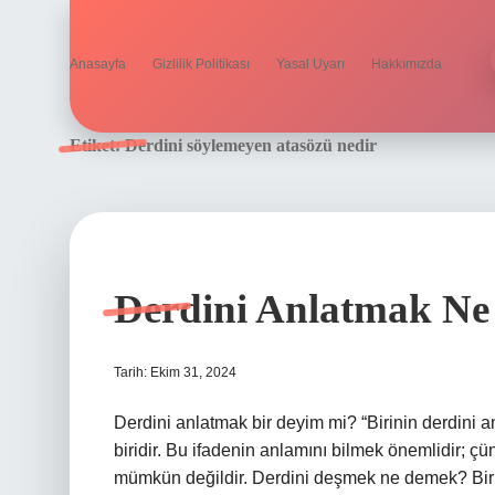
Anasayfa
Gizlilik Politikası
Yasal Uyarı
Hakkımızda
Etiket:
Derdini söylemeyen atasözü nedir
Derdini Anlatmak N
Tarih: Ekim 31, 2024
Derdini anlatmak bir deyim mi? “Birinin derdini a
biridir. Bu ifadenin anlamını bilmek önemlidir; 
mümkün değildir. Derdini deşmek ne demek? Birin