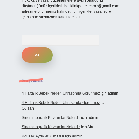
Hukuka ve yasal düzenlemelere aykırı olduğunu
düşündüğünüz içerikleri,
backlinkpanelicomtr@gmail.com
adresine bildirmeniz halinde, ilgili içerikler yasal süre
içerisinde sitemizden kaldırılacaktır.
Arama
Son yorumlar
4 Haftalık Bebek Neden Ultrasonda Görünmez
için
admin
4 Haftalık Bebek Neden Ultrasonda Görünmez
için
Gülşah
Sinematografik Kavramlar Nelerdir
için
admin
Sinematografik Kavramlar Nelerdir
için
Ata
Kol Kaç Ayda 40 Cm Olur
için
admin