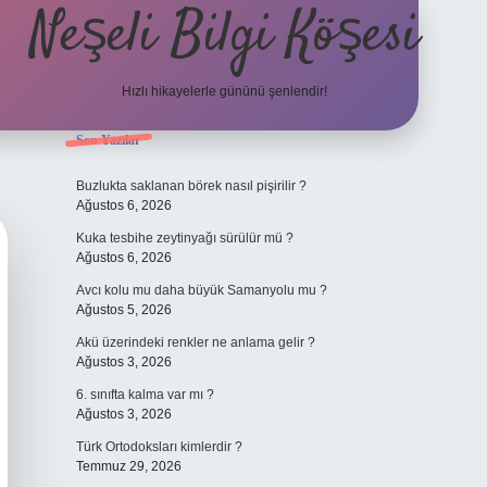
Neşeli Bilgi Köşesi
Hızlı hikayelerle gününü şenlendir!
Sidebar
Son Yazılar
lbet mobil giriş
en iyi bahis siteleri
vdcasino giriş
betexper.xyz
betc
Buzlukta saklanan börek nasıl pişirilir ?
Ağustos 6, 2026
Kuka tesbihe zeytinyağı sürülür mü ?
Ağustos 6, 2026
Avcı kolu mu daha büyük Samanyolu mu ?
Ağustos 5, 2026
Akü üzerindeki renkler ne anlama gelir ?
Ağustos 3, 2026
6. sınıfta kalma var mı ?
Ağustos 3, 2026
Türk Ortodoksları kimlerdir ?
Temmuz 29, 2026