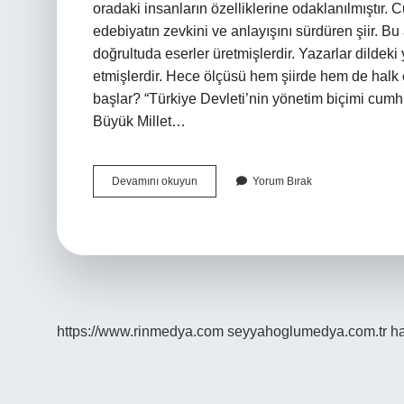
oradaki insanların özelliklerine odaklanılmıştır. 
edebiyatın zevkini ve anlayışını sürdüren şiir. Bu 
doğrultuda eserler üretmişlerdir. Yazarlar dildeki
etmişlerdir. Hece ölçüsü hem şiirde hem de halk
başlar? “Türkiye Devleti’nin yönetim biçimi cumh
Büyük Millet…
Cumhuriyet
Devamını okuyun
Yorum Bırak
Dönemi
Hangi
Döneme
Aittir
https://www.rinmedya.com
seyyahoglumedya.com.tr
ha