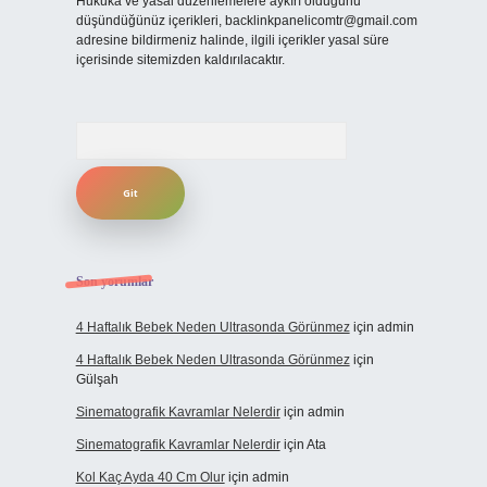
Hukuka ve yasal düzenlemelere aykırı olduğunu
düşündüğünüz içerikleri,
backlinkpanelicomtr@gmail.com
adresine bildirmeniz halinde, ilgili içerikler yasal süre
içerisinde sitemizden kaldırılacaktır.
Arama
Son yorumlar
4 Haftalık Bebek Neden Ultrasonda Görünmez
için
admin
4 Haftalık Bebek Neden Ultrasonda Görünmez
için
Gülşah
Sinematografik Kavramlar Nelerdir
için
admin
Sinematografik Kavramlar Nelerdir
için
Ata
Kol Kaç Ayda 40 Cm Olur
için
admin