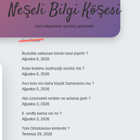
Neşeli Bilgi Köşesi
Hızlı hikayelerle gününü şenlendir!
Sidebar
Son Yazılar
et mobil giriş
en iyi bahis siteleri
vdcasino giriş
betexper.xyz
betci
b
Buzlukta saklanan börek nasıl pişirilir ?
Ağustos 6, 2026
Kuka tesbihe zeytinyağı sürülür mü ?
Ağustos 6, 2026
Avcı kolu mu daha büyük Samanyolu mu ?
Ağustos 5, 2026
Akü üzerindeki renkler ne anlama gelir ?
Ağustos 3, 2026
6. sınıfta kalma var mı ?
Ağustos 3, 2026
Türk Ortodoksları kimlerdir ?
Temmuz 29, 2026