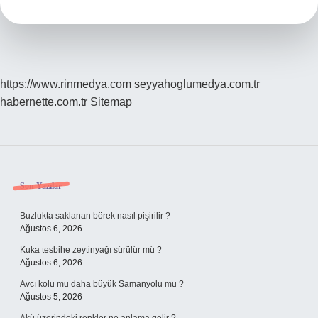
Fazla
Kaç
Sayfa
Kitap
Okunur
https://www.rinmedya.com
seyyahoglumedya.com.tr
habernette.com.tr
Sitemap
Sidebar
Son Yazılar
Buzlukta saklanan börek nasıl pişirilir ?
Ağustos 6, 2026
Kuka tesbihe zeytinyağı sürülür mü ?
Ağustos 6, 2026
Avcı kolu mu daha büyük Samanyolu mu ?
Ağustos 5, 2026