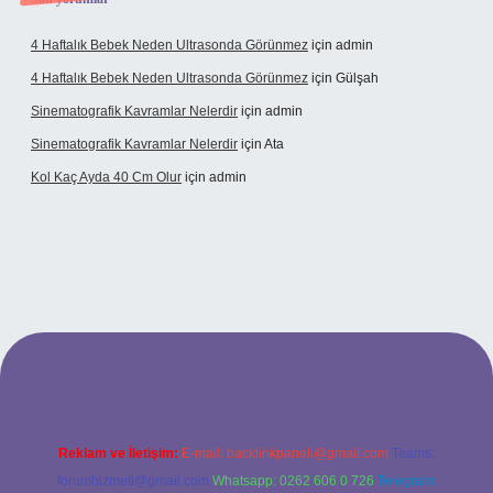
4 Haftalık Bebek Neden Ultrasonda Görünmez
için
admin
4 Haftalık Bebek Neden Ultrasonda Görünmez
için
Gülşah
Sinematografik Kavramlar Nelerdir
için
admin
Sinematografik Kavramlar Nelerdir
için
Ata
Kol Kaç Ayda 40 Cm Olur
için
admin
xyz
betci
betci.bet
betci.co
betci.co
Reklam ve İletişim:
E-mail:
backlinkpaneli@gmail.com
Teams:
forumhizmeti@gmail.com
Whatsapp: 0262 606 0 726
Telegram: