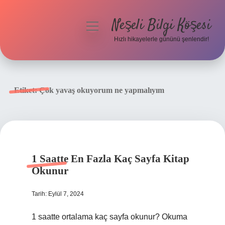
Neşeli Bilgi Köşesi
menüyü
aç
Hızlı hikayelerle gününü şenlendir!
Anasayfa
Gizlilik Politikası
Etiket:
Çok yavaş okuyorum ne yapmalıyım
Yasal Uyarı
Hakkımızda
1 Saatte En Fazla Kaç Sayfa Kitap
Okunur
Tarih: Eylül 7, 2024
1 saatte ortalama kaç sayfa okunur? Okuma