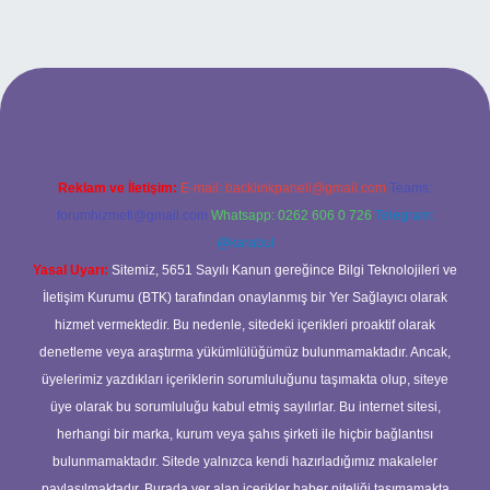
xyz
betci
betci.bet
betci.co
betci.co
Reklam ve İletişim:
E-mail:
backlinkpaneli@gmail.com
Teams:
forumhizmeti@gmail.com
Whatsapp: 0262 606 0 726
Telegram:
@karabul
Yasal Uyarı:
Sitemiz, 5651 Sayılı Kanun gereğince Bilgi Teknolojileri ve
İletişim Kurumu (BTK) tarafından onaylanmış bir Yer Sağlayıcı olarak
hizmet vermektedir. Bu nedenle, sitedeki içerikleri proaktif olarak
denetleme veya araştırma yükümlülüğümüz bulunmamaktadır. Ancak,
üyelerimiz yazdıkları içeriklerin sorumluluğunu taşımakta olup, siteye
üye olarak bu sorumluluğu kabul etmiş sayılırlar. Bu internet sitesi,
herhangi bir marka, kurum veya şahıs şirketi ile hiçbir bağlantısı
bulunmamaktadır. Sitede yalnızca kendi hazırladığımız makaleler
paylaşılmaktadır. Burada yer alan içerikler haber niteliği taşımamakta