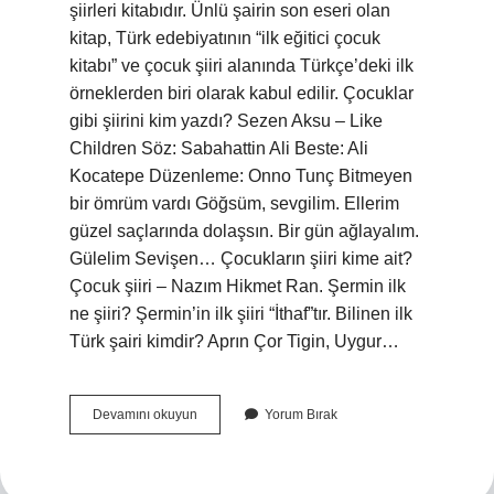
şiirleri kitabıdır. Ünlü şairin son eseri olan
kitap, Türk edebiyatının “ilk eğitici çocuk
kitabı” ve çocuk şiiri alanında Türkçe’deki ilk
örneklerden biri olarak kabul edilir. Çocuklar
gibi şiirini kim yazdı? Sezen Aksu – Like
Children Söz: Sabahattin Ali Beste: Ali
Kocatepe Düzenleme: Onno Tunç Bitmeyen
bir ömrüm vardı Göğsüm, sevgilim. Ellerim
güzel saçlarında dolaşsın. Bir gün ağlayalım.
Gülelim Sevişen… Çocukların şiiri kime ait?
Çocuk şiiri – Nazım Hikmet Ran. Şermin ilk
ne şiiri? Şermin’in ilk şiiri “İthaf”tır. Bilinen ilk
Türk şairi kimdir? Aprın Çor Tigin, Uygur…
Ilk
Devamını okuyun
Yorum Bırak
Çocuk
Şiirini
Kim
Yazdı