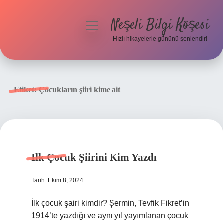
Neşeli Bilgi Köşesi
menüyü
aç
Hızlı hikayelerle gününü şenlendir!
Anasayfa
Gizlilik Politikası
Etiket:
Çocukların şiiri kime ait
Yasal Uyarı
Hakkımızda
Ilk Çocuk Şiirini Kim Yazdı
Tarih: Ekim 8, 2024
İlk çocuk şairi kimdir? Şermin, Tevfik Fikret’in
1914’te yazdığı ve aynı yıl yayımlanan çocuk