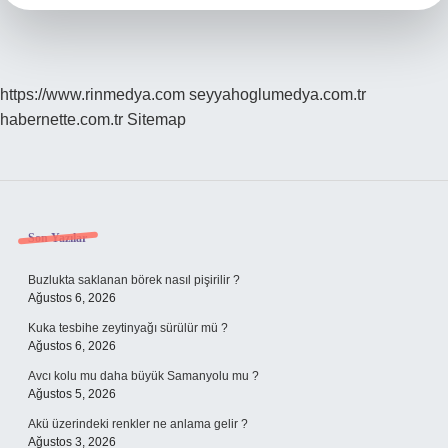
https://www.rinmedya.com
seyyahoglumedya.com.tr
habernette.com.tr
Sitemap
Sidebar
Son Yazılar
Buzlukta saklanan börek nasıl pişirilir ?
Ağustos 6, 2026
Kuka tesbihe zeytinyağı sürülür mü ?
Ağustos 6, 2026
Avcı kolu mu daha büyük Samanyolu mu ?
Ağustos 5, 2026
Akü üzerindeki renkler ne anlama gelir ?
Ağustos 3, 2026