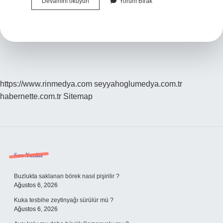
Mete
Devamını okuyun
Yorum Bırak
Han
Çin
Seddini
Ne
Kadar
Sürede
Geçti
https://www.rinmedya.com
seyyahoglumedya.com.tr
habernette.com.tr
Sitemap
Sidebar
Son Yazılar
Buzlukta saklanan börek nasıl pişirilir ?
Ağustos 6, 2026
Kuka tesbihe zeytinyağı sürülür mü ?
Ağustos 6, 2026