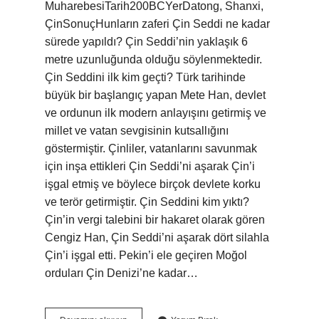
MuharebesiTarih200BCYerDatong, Shanxi,
ÇinSonuçHunların zaferi Çin Seddi ne kadar
sürede yapıldı? Çin Seddi’nin yaklaşık 6
metre uzunluğunda olduğu söylenmektedir.
Çin Seddini ilk kim geçti? Türk tarihinde
büyük bir başlangıç ​​yapan Mete Han, devlet
ve ordunun ilk modern anlayışını getirmiş ve
millet ve vatan sevgisinin kutsallığını
göstermiştir. Çinliler, vatanlarını savunmak
için inşa ettikleri Çin Seddi’ni aşarak Çin’i
işgal etmiş ve böylece birçok devlete korku
ve terör getirmiştir. Çin Seddini kim yıktı?
Çin’in vergi talebini bir hakaret olarak gören
Cengiz Han, Çin Seddi’ni aşarak dört silahla
Çin’i işgal etti. Pekin’i ele geçiren Moğol
orduları Çin Denizi’ne kadar…