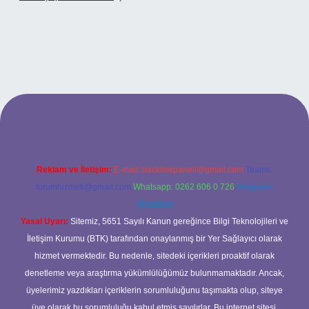
.xyz
betci
betci.bet
betci.co
betci.co
Reklam ve İletişim:
E-mail:
backlinkpaneli@gmail.com
Teams:
forumhizmeti@gmail.com
Whatsapp: 0262 606 0 726
Telegram:
@karabul
Yasal Uyarı:
Sitemiz, 5651 Sayılı Kanun gereğince Bilgi Teknolojileri ve
İletişim Kurumu (BTK) tarafından onaylanmış bir Yer Sağlayıcı olarak
hizmet vermektedir. Bu nedenle, sitedeki içerikleri proaktif olarak
denetleme veya araştırma yükümlülüğümüz bulunmamaktadır. Ancak,
üyelerimiz yazdıkları içeriklerin sorumluluğunu taşımakta olup, siteye
üye olarak bu sorumluluğu kabul etmiş sayılırlar. Bu internet sitesi,