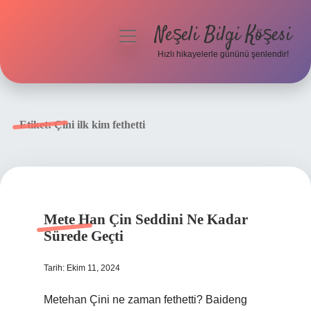
Neşeli Bilgi Köşesi
menüyü
aç
Hızlı hikayelerle gününü şenlendir!
Anasayfa
Gizlilik Politikası
Etiket:
Çini ilk kim fethetti
Yasal Uyarı
Hakkımızda
Mete Han Çin Seddini Ne Kadar
Sürede Geçti
Tarih: Ekim 11, 2024
Metehan Çini ne zaman fethetti? Baideng