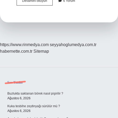
Çeşme
Devamını okuyun
6 Yorum
Alaçatı
Kaç
Günde
Gezilir
https://www.rinmedya.com
seyyahoglumedya.com.tr
habernette.com.tr
Sitemap
Sidebar
Son Yazılar
Buzlukta saklanan börek nasıl pişirilir ?
Ağustos 6, 2026
Kuka tesbihe zeytinyağı sürülür mü ?
Ağustos 6, 2026