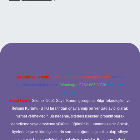
.xyz
betci
betci.bet
betci.co
betci.co
Reklam ve İletişim:
E-mail:
backlinkpaneli@gmail.com
Teams:
forumhizmeti@gmail.com
Whatsapp: 0262 606 0 726
Telegram:
@karabul
Yasal Uyarı:
Sitemiz, 5651 Sayılı Kanun gereğince Bilgi Teknolojileri ve
İletişim Kurumu (BTK) tarafından onaylanmış bir Yer Sağlayıcı olarak
hizmet vermektedir. Bu nedenle, sitedeki içerikleri proaktif olarak
denetleme veya araştırma yükümlülüğümüz bulunmamaktadır. Ancak,
üyelerimiz yazdıkları içeriklerin sorumluluğunu taşımakta olup, siteye
üye olarak bu sorumluluğu kabul etmiş sayılırlar. Bu internet sitesi,