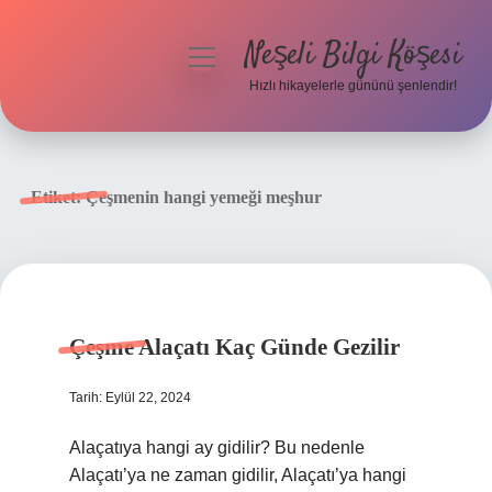
Neşeli Bilgi Köşesi
menüyü
aç
Hızlı hikayelerle gününü şenlendir!
Anasayfa
Gizlilik Politikası
Etiket:
Çeşmenin hangi yemeği meşhur
Yasal Uyarı
Hakkımızda
Çeşme Alaçatı Kaç Günde Gezilir
Tarih: Eylül 22, 2024
Alaçatıya hangi ay gidilir? Bu nedenle
Alaçatı’ya ne zaman gidilir, Alaçatı’ya hangi