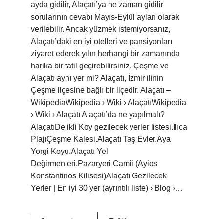
ayda gidilir, Alaçatı’ya ne zaman gidilir
sorularının cevabı Mayıs-Eylül ayları olarak
verilebilir. Ancak yüzmek istemiyorsanız,
Alaçatı’daki en iyi otelleri ve pansiyonları
ziyaret ederek yılın herhangi bir zamanında
harika bir tatil geçirebilirsiniz. Çeşme ve
Alaçatı aynı yer mi? Alaçatı, İzmir ilinin
Çeşme ilçesine bağlı bir ilçedir. Alaçatı –
WikipediaWikipedia › Wiki › AlaçatıWikipedia
› Wiki › Alaçatı Alaçatı’da ne yapılmalı?
AlaçatıDelikli Koy gezilecek yerler listesi.Ilıca
PlajıÇeşme Kalesi.Alaçatı Taş Evler.Aya
Yorgi Koyu.Alaçatı Yel
Değirmenleri.Pazaryeri Camii (Ayios
Konstantinos Kilisesi)Alaçatı Gezilecek
Yerler | En iyi 30 yer (ayrıntılı liste) › Blog ›…