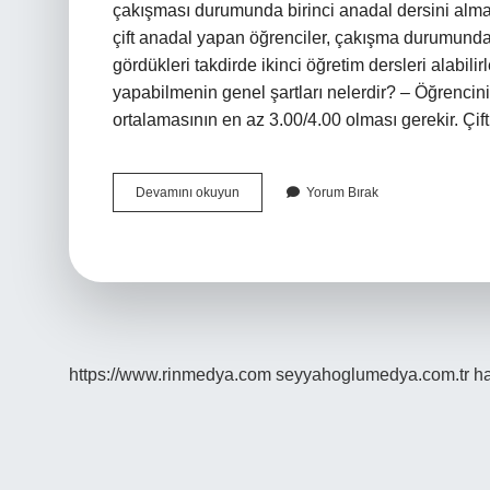
çakışması durumunda birinci anadal dersini almak
çift anadal yapan öğrenciler, çakışma durumunda; 
gördükleri takdirde ikinci öğretim dersleri alabili
yapabilmenin genel şartları nelerdir? – Öğrencin
ortalamasının en az 3.00/4.00 olması gerekir. Çi
Çap
Devamını okuyun
Yorum Bırak
Yaparken
Kaç
Ders
Alınır
https://www.rinmedya.com
seyyahoglumedya.com.tr
ha