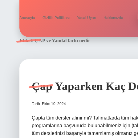
Anasayfa
Gizlilik Politikası
Yasal Uyarı
Hakkımızda
Etiket:
ÇAP ve Yandal farkı nedir
Çap Yaparken Kaç De
Tarih: Ekim 10, 2024
Çapta tüm dersler alınır mı? Talimatlarda tüm hak 
programlarına başvuruda bulunabilmeniz için (ta
tüm derslerinizi başarıyla tamamlamış olmanız g