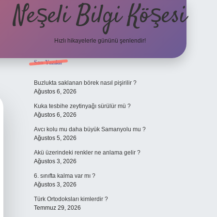
Neşeli Bilgi Köşesi
Hızlı hikayelerle gününü şenlendir!
Sidebar
Son Yazılar
et mobil giriş
en iyi bahis siteleri
vdcasino giriş
betexper.xyz
betci
b
Buzlukta saklanan börek nasıl pişirilir ?
Ağustos 6, 2026
Kuka tesbihe zeytinyağı sürülür mü ?
Ağustos 6, 2026
Avcı kolu mu daha büyük Samanyolu mu ?
Ağustos 5, 2026
Akü üzerindeki renkler ne anlama gelir ?
Ağustos 3, 2026
6. sınıfta kalma var mı ?
Ağustos 3, 2026
Türk Ortodoksları kimlerdir ?
Temmuz 29, 2026