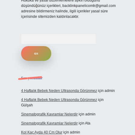
Hukuka ve yasal düzenlemelere aykırı olduğunu
düşündüğünüz içerikleri,
backlinkpanelicomtr@gmail.com
adresine bildirmeniz halinde, ilgili içerikler yasal süre
içerisinde sitemizden kaldırılacaktır.
Arama
Son yorumlar
4 Haftalık Bebek Neden Ultrasonda Görünmez
için
admin
4 Haftalık Bebek Neden Ultrasonda Görünmez
için
Gülşah
Sinematografik Kavramlar Nelerdir
için
admin
Sinematografik Kavramlar Nelerdir
için
Ata
Kol Kaç Ayda 40 Cm Olur
için
admin