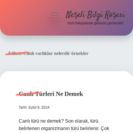
Neşeli Bilgi Köşesi
menüyü
aç
Hızlı hikayelerle gününü şenlendir!
Anasayfa
Gizlilik Politikası
Etiket:
Canlı varlıklar nelerdir örnekler
Yasal Uyarı
Hakkımızda
Canlı Türleri Ne Demek
Tarih: Eylül 9, 2024
Canlı türü ne demek? Son olarak, türü
belirlenen organizmanın türü belirlenir. Çok