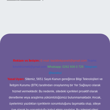
.xyz
betci
betci.bet
betci.co
betci.co
Reklam ve İletişim:
E-mail:
backlinkpaneli@gmail.com
Teams:
forumhizmeti@gmail.com
Whatsapp: 0262 606 0 726
Telegram:
@karabul
Yasal Uyarı:
Sitemiz, 5651 Sayılı Kanun gereğince Bilgi Teknolojileri ve
İletişim Kurumu (BTK) tarafından onaylanmış bir Yer Sağlayıcı olarak
hizmet vermektedir. Bu nedenle, sitedeki içerikleri proaktif olarak
denetleme veya araştırma yükümlülüğümüz bulunmamaktadır. Ancak,
üyelerimiz yazdıkları içeriklerin sorumluluğunu taşımakta olup, siteye
üye olarak bu sorumluluğu kabul etmiş sayılırlar. Bu internet sitesi,