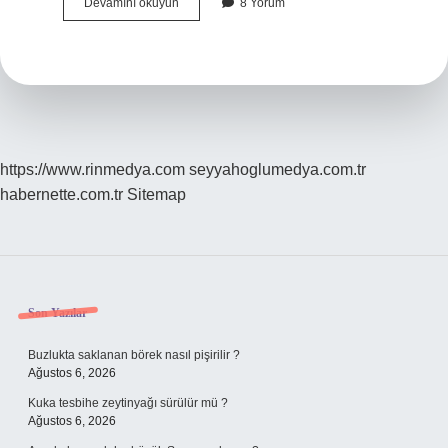
Canlı
Devamını okuyun
8 Yorum
Türleri
Ne
Demek
https://www.rinmedya.com
seyyahoglumedya.com.tr
habernette.com.tr
Sitemap
Sidebar
Son Yazılar
Buzlukta saklanan börek nasıl pişirilir ?
Ağustos 6, 2026
Kuka tesbihe zeytinyağı sürülür mü ?
Ağustos 6, 2026