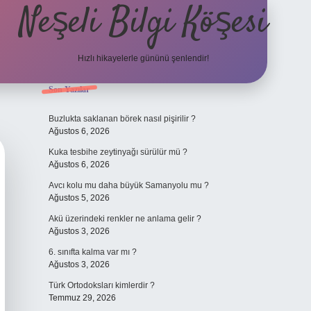
Neşeli Bilgi Köşesi
Hızlı hikayelerle gününü şenlendir!
Sidebar
Son Yazılar
ilbet mobil giriş
en iyi bahis siteleri
vdcasino giriş
betexper.xyz
bet
Buzlukta saklanan börek nasıl pişirilir ?
Ağustos 6, 2026
Kuka tesbihe zeytinyağı sürülür mü ?
Ağustos 6, 2026
Avcı kolu mu daha büyük Samanyolu mu ?
Ağustos 5, 2026
Akü üzerindeki renkler ne anlama gelir ?
Ağustos 3, 2026
6. sınıfta kalma var mı ?
Ağustos 3, 2026
Türk Ortodoksları kimlerdir ?
Temmuz 29, 2026