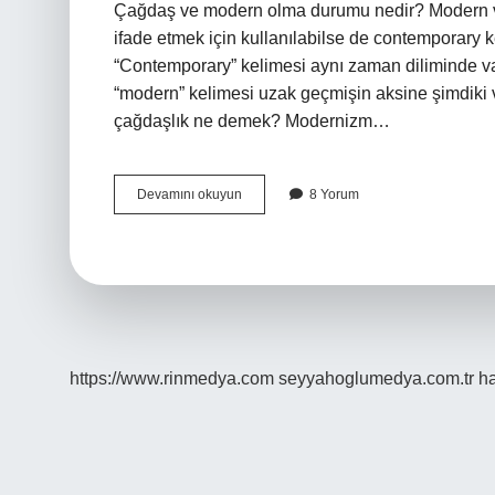
Çağdaş ve modern olma durumu nedir? Modern ve
ifade etmek için kullanılabilse de contemporary k
“Contemporary” kelimesi aynı zaman diliminde va
“modern” kelimesi uzak geçmişin aksine şimdiki v
çağdaşlık ne demek? Modernizm…
Çağdaş
Devamını okuyun
8 Yorum
Ve
Modern
Aynı
Şey
Mi
https://www.rinmedya.com
seyyahoglumedya.com.tr
ha