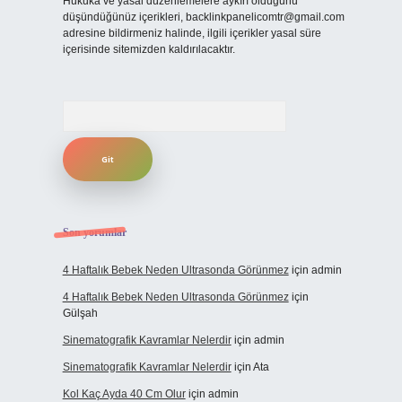
Hukuka ve yasal düzenlemelere aykırı olduğunu
düşündüğünüz içerikleri,
backlinkpanelicomtr@gmail.com
adresine bildirmeniz halinde, ilgili içerikler yasal süre
içerisinde sitemizden kaldırılacaktır.
Arama
Son yorumlar
4 Haftalık Bebek Neden Ultrasonda Görünmez
için
admin
4 Haftalık Bebek Neden Ultrasonda Görünmez
için
Gülşah
Sinematografik Kavramlar Nelerdir
için
admin
Sinematografik Kavramlar Nelerdir
için
Ata
Kol Kaç Ayda 40 Cm Olur
için
admin