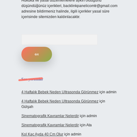
Hukuka ve yasal düzenlemelere aykırı olduğunu
düşündüğünüz içerikleri,
backlinkpanelicomtr@gmail.com
adresine bildirmeniz halinde, ilgili içerikler yasal süre
içerisinde sitemizden kaldırılacaktır.
Arama
Son yorumlar
4 Haftalık Bebek Neden Ultrasonda Görünmez
için
admin
4 Haftalık Bebek Neden Ultrasonda Görünmez
için
Gülşah
Sinematografik Kavramlar Nelerdir
için
admin
Sinematografik Kavramlar Nelerdir
için
Ata
Kol Kaç Ayda 40 Cm Olur
için
admin