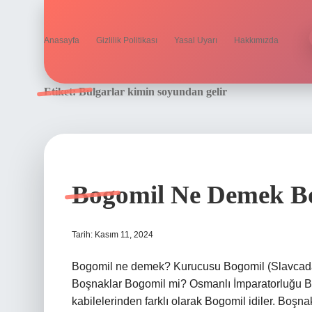
Anasayfa
Gizlilik Politikası
Yasal Uyarı
Hakkımızda
Etiket:
Bulgarlar kimin soyundan gelir
Bogomil Ne Demek B
Tarih: Kasım 11, 2024
Bogomil ne demek? Kurucusu Bogomil (Slavcada “Ta
Boşnaklar Bogomil mi? Osmanlı İmparatorluğu Bos
kabilelerinden farklı olarak Bogomil idiler. Boş