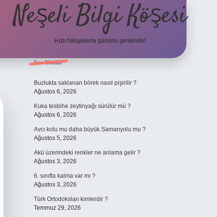
Neşeli Bilgi Köşesi
Hızlı hikayelerle gününü şenlendir!
Sidebar
Son Yazılar
et mobil giriş
en iyi bahis siteleri
vdcasino giriş
betexper.xyz
betci
b
Buzlukta saklanan börek nasıl pişirilir ?
Ağustos 6, 2026
Kuka tesbihe zeytinyağı sürülür mü ?
Ağustos 6, 2026
Avcı kolu mu daha büyük Samanyolu mu ?
Ağustos 5, 2026
Akü üzerindeki renkler ne anlama gelir ?
Ağustos 3, 2026
6. sınıfta kalma var mı ?
Ağustos 3, 2026
Türk Ortodoksları kimlerdir ?
Temmuz 29, 2026