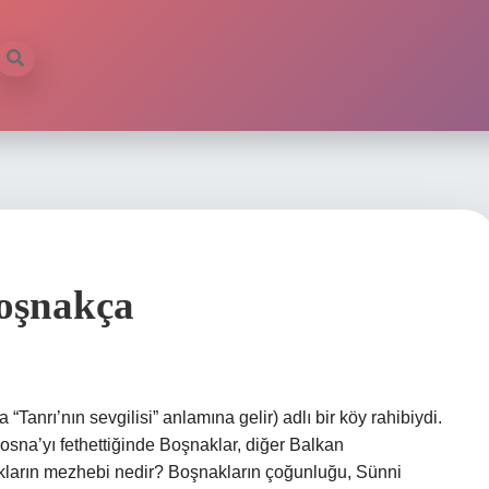
ilb
oşnakça
nrı’nın sevgilisi” anlamına gelir) adlı bir köy rahibiydi.
na’yı fethettiğinde Boşnaklar, diğer Balkan
nakların mezhebi nedir? Boşnakların çoğunluğu, Sünni