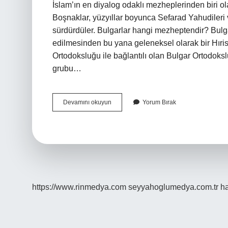
İslam’ın en diyalog odaklı mezheplerinden biri 
Boşnaklar, yüzyıllar boyunca Sefarad Yahudileri ve
sürdürdüler. Bulgarlar hangi mezheptendir? Bulgar
edilmesinden bu yana geleneksel olarak bir Hıris
Ortodoksluğu ile bağlantılı olan Bulgar Ortodok
grubu…
Bogomil
Devamını okuyun
Yorum Bırak
Ne
Demek
Boşnakça
https://www.rinmedya.com
seyyahoglumedya.com.tr
ha