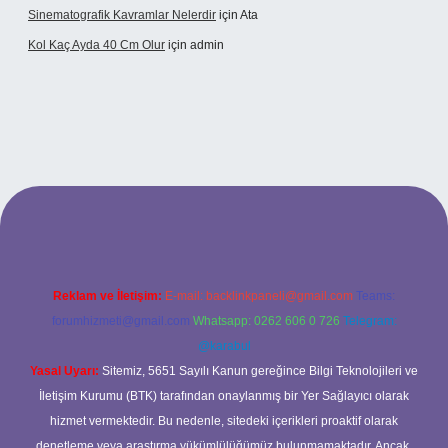
Sinematografik Kavramlar Nelerdir
için
Ata
Kol Kaç Ayda 40 Cm Olur
için
admin
.xyz
betci
betci.bet
betci.co
betci.co
Reklam ve İletişim:
E-mail:
backlinkpaneli@gmail.com
Teams:
forumhizmeti@gmail.com
Whatsapp: 0262 606 0 726
Telegram:
@karabul
Yasal Uyarı:
Sitemiz, 5651 Sayılı Kanun gereğince Bilgi Teknolojileri ve
İletişim Kurumu (BTK) tarafından onaylanmış bir Yer Sağlayıcı olarak
hizmet vermektedir. Bu nedenle, sitedeki içerikleri proaktif olarak
denetleme veya araştırma yükümlülüğümüz bulunmamaktadır. Ancak,