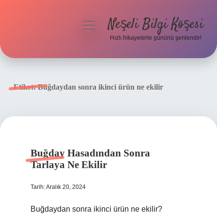
Neşeli Bilgi Köşesi
menüyü
aç
Hızlı hikayelerle gününü şenlendir!
Anasayfa
Gizlilik Politikası
Etiket:
Buğdaydan sonra ikinci ürün ne ekilir
Yasal Uyarı
Hakkımızda
Buğday Hasadından Sonra
Tarlaya Ne Ekilir
Tarih: Aralık 20, 2024
Buğdaydan sonra ikinci ürün ne ekilir?