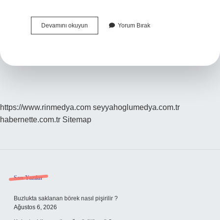
Buğday
Devamını okuyun
Yorum Bırak
Hasadından
Sonra
Tarlaya
Ne
Ekilir
https://www.rinmedya.com
seyyahoglumedya.com.tr
habernette.com.tr
Sitemap
Sidebar
Son Yazılar
Buzlukta saklanan börek nasıl pişirilir ?
Ağustos 6, 2026