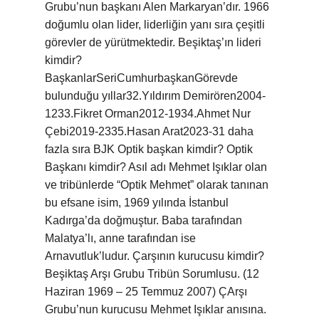
Grubu’nun başkanı Alen Markaryan’dır. 1966
doğumlu olan lider, liderliğin yanı sıra çeşitli
görevler de yürütmektedir. Beşiktaş’ın lideri
kimdir?
BaşkanlarSeriCumhurbaşkanGörevde
bulunduğu yıllar32.Yıldırım Demirören2004-
1233.Fikret Orman2012-1934.Ahmet Nur
Çebi2019-2335.Hasan Arat2023-31 daha
fazla sıra BJK Optik başkan kimdir? Optik
Başkanı kimdir? Asıl adı Mehmet Işıklar olan
ve tribünlerde “Optik Mehmet” olarak tanınan
bu efsane isim, 1969 yılında İstanbul
Kadırga’da doğmuştur. Baba tarafından
Malatya’lı, anne tarafından ise
Arnavutluk’ludur. Çarşının kurucusu kimdir?
Beşiktaş Arşı Grubu Tribün Sorumlusu. (12
Haziran 1969 – 25 Temmuz 2007) ÇArşı
Grubu’nun kurucusu Mehmet Işıklar anısına.