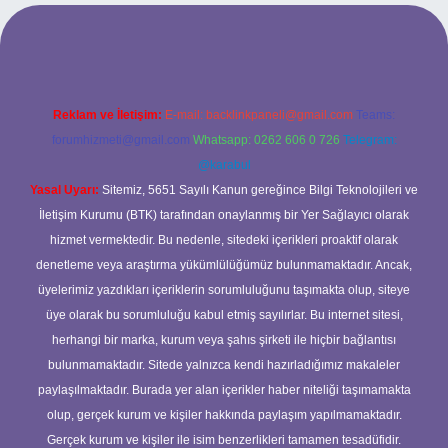
yz
betci
betci.bet
betci.co
betci.co
Reklam ve İletişim:
E-mail:
backlinkpaneli@gmail.com
Teams:
forumhizmeti@gmail.com
Whatsapp: 0262 606 0 726
Telegram:
@karabul
Yasal Uyarı:
Sitemiz, 5651 Sayılı Kanun gereğince Bilgi Teknolojileri ve
İletişim Kurumu (BTK) tarafından onaylanmış bir Yer Sağlayıcı olarak
hizmet vermektedir. Bu nedenle, sitedeki içerikleri proaktif olarak
denetleme veya araştırma yükümlülüğümüz bulunmamaktadır. Ancak,
üyelerimiz yazdıkları içeriklerin sorumluluğunu taşımakta olup, siteye
üye olarak bu sorumluluğu kabul etmiş sayılırlar. Bu internet sitesi,
herhangi bir marka, kurum veya şahıs şirketi ile hiçbir bağlantısı
bulunmamaktadır. Sitede yalnızca kendi hazırladığımız makaleler
paylaşılmaktadır. Burada yer alan içerikler haber niteliği taşımamakta
olup, gerçek kurum ve kişiler hakkında paylaşım yapılmamaktadır.
Gerçek kurum ve kişiler ile isim benzerlikleri tamamen tesadüfidir.