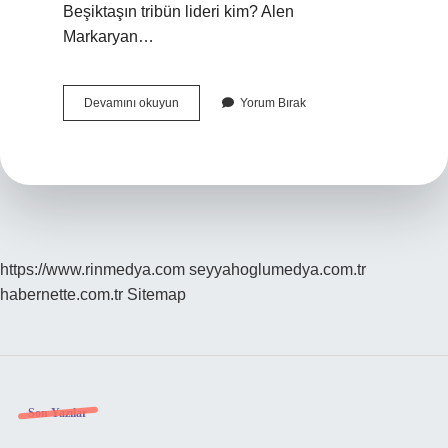
Beşiktaşın tribün lideri kim? Alen
Markaryan…
Beşiktaş
Devamını okuyun
Yorum Bırak
Tribün
Lideri
Kim
https://www.rinmedya.com
seyyahoglumedya.com.tr
habernette.com.tr
Sitemap
Sidebar
Son Yazılar