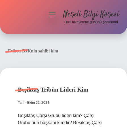
Neşeli Bilgi Köşesi
menüyü
aç
Hızlı hikayelerle gününü şenlendir!
Anasayfa
Gizlilik Politikası
Etiket:
BJKnin sahibi kim
Yasal Uyarı
Hakkımızda
Beşiktaş Tribün Lideri Kim
Tarih: Ekim 22, 2024
Beşiktaş Çarşı Grubu lideri kim? Çarşı
Grubu’nun başkanı kimdir? Beşiktaş Çarşı