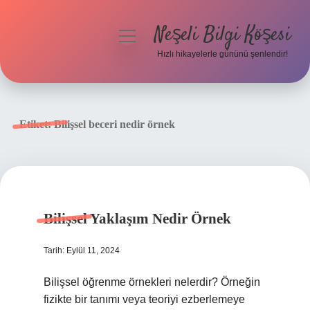
Neşeli Bilgi Köşesi
menüyü
aç
Hızlı hikayelerle gününü şenlendir!
Anasayfa
Gizlilik Politikası
Etiket:
Bilişsel beceri nedir örnek
Yasal Uyarı
Hakkımızda
Bilişsel Yaklaşım Nedir Örnek
Tarih: Eylül 11, 2024
Bilişsel öğrenme örnekleri nelerdir? Örneğin
fizikte bir tanımı veya teoriyi ezberlemeye