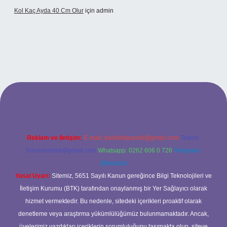
Kol Kaç Ayda 40 Cm Olur
için
admin
.xyz
betci
betci.bet
betci.co
betci.co
Reklam ve İletişim:
E-mail:
backlinkpaneli@gmail.com
Teams:
forumhizmeti@gmail.com
Whatsapp: 0262 606 0 726
Telegram:
@karabul
Yasal Uyarı:
Sitemiz, 5651 Sayılı Kanun gereğince Bilgi Teknolojileri ve
İletişim Kurumu (BTK) tarafından onaylanmış bir Yer Sağlayıcı olarak
hizmet vermektedir. Bu nedenle, sitedeki içerikleri proaktif olarak
denetleme veya araştırma yükümlülüğümüz bulunmamaktadır. Ancak,
üyelerimiz yazdıkları içeriklerin sorumluluğunu taşımakta olup, siteye