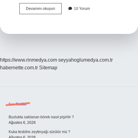
Bilişsel
Devamını okuyun
10 Yorum
Yaklaşım
Nedir
Örnek
https://www.rinmedya.com
seyyahoglumedya.com.tr
habernette.com.tr
Sitemap
Sidebar
Son Yazılar
Buzlukta saklanan börek nasıl pişirilir ?
Ağustos 6, 2026
Kuka tesbihe zeytinyağı sürülür mü ?
Ağustos 6, 2026